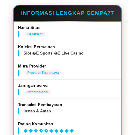
INFORMASI LENGKAP GEMPA77
Nama Situs
GEMPA77
Koleksi Permainan
Slot �E Sports �E Live Casino
Mitra Provider
Provider Terpercaya
Jaringan Server
Internasional
Transaksi Pembayaran
Instan & Aman
Rating Komunitas