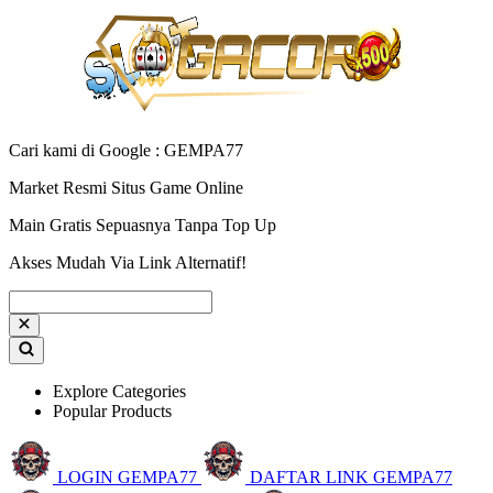
Cari kami di Google : GEMPA77
Market Resmi Situs Game Online
Main Gratis Sepuasnya Tanpa Top Up
Akses Mudah Via Link Alternatif!
Explore Categories
Popular Products
LOGIN GEMPA77
DAFTAR LINK GEMPA77