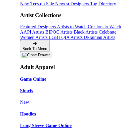
New Tees on Sale
Newest Designers
Tag Directory
Artist Collections
Featured Designers
Artists to Watch
Creators to Watch
AAPI Artists
BIPOC Artists
Black Artists
Celebrate
Women Artists
LGBTQIA Artists
Ukrainian Artists
Back To Menu
Adult Apparel
Game Online
Shorts
New!
Hoodies
Long Sleeve Game Online