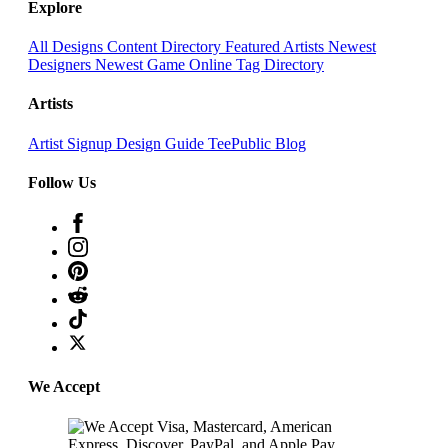
Explore
All Designs
Content Directory
Featured Artists
Newest
Designers
Newest Game Online
Tag Directory
Artists
Artist Signup
Design Guide
TeePublic Blog
Follow Us
We Accept