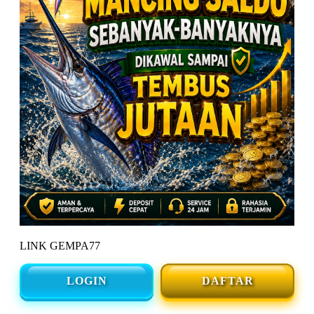
LINK GEMPA77
LOGIN
DAFTAR