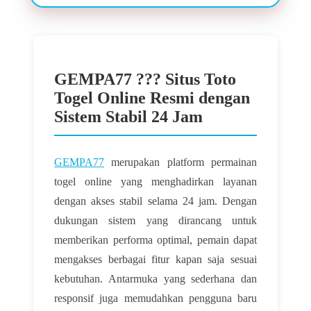
GEMPA77 ??? Situs Toto
Togel Online Resmi dengan
Sistem Stabil 24 Jam
GEMPA77
merupakan platform permainan
togel online yang menghadirkan layanan
dengan akses stabil selama 24 jam. Dengan
dukungan sistem yang dirancang untuk
memberikan performa optimal, pemain dapat
mengakses berbagai fitur kapan saja sesuai
kebutuhan. Antarmuka yang sederhana dan
responsif juga memudahkan pengguna baru