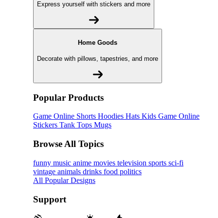
Express yourself with stickers and more
Home Goods
Decorate with pillows, tapestries, and more
Popular Products
Game Online
Shorts
Hoodies
Hats
Kids Game Online
Stickers
Tank Tops
Mugs
Browse All Topics
funny
music
anime
movies
television
sports
sci-fi
vintage
animals
drinks
food
politics
All Popular Designs
Support