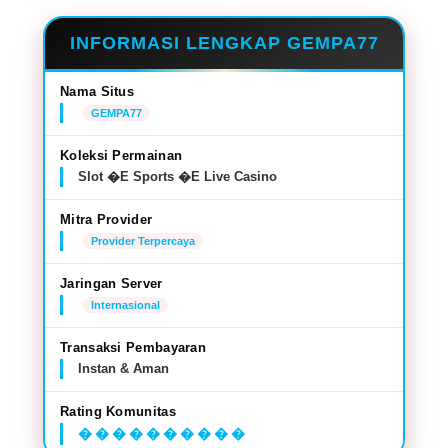
INFORMASI LENGKAP GEMPA77
Nama Situs
GEMPA77
Koleksi Permainan
Slot �E Sports �E Live Casino
Mitra Provider
Provider Terpercaya
Jaringan Server
Internasional
Transaksi Pembayaran
Instan & Aman
Rating Komunitas