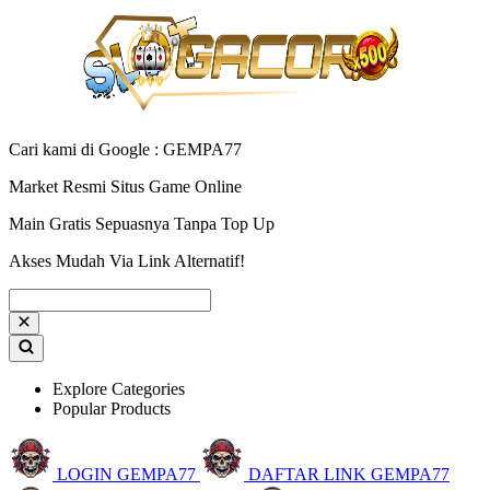
Cari kami di Google : GEMPA77
Market Resmi Situs Game Online
Main Gratis Sepuasnya Tanpa Top Up
Akses Mudah Via Link Alternatif!
Explore Categories
Popular Products
LOGIN GEMPA77
DAFTAR LINK GEMPA77