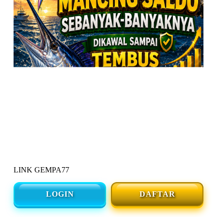
LINK GEMPA77
LOGIN
DAFTAR