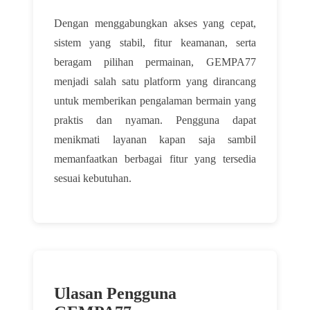
Dengan menggabungkan akses yang cepat,
sistem yang stabil, fitur keamanan, serta
beragam pilihan permainan, GEMPA77
menjadi salah satu platform yang dirancang
untuk memberikan pengalaman bermain yang
praktis dan nyaman. Pengguna dapat
menikmati layanan kapan saja sambil
memanfaatkan berbagai fitur yang tersedia
sesuai kebutuhan.
Ulasan Pengguna