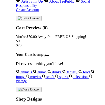
Artist Sign Up
About TeePublic
Social
Responsibility
Create Account
Cart Preview (0)
You're
$70.00
Away from
FREE US Shipping!
$0
$70
Your Cart is empty...
Discover something you'll love!
animals
anime
drinks
fantasy
food
funny
movies
sci-fi
sports
television
vintage
Shop Designs