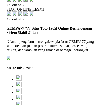
4.9 out of 5
SLOT ONLINE RESMI
4.6 out of 5
GEMPA77 ??? Situs Toto Togel Online Resmi dengan
Sistem Stabil 24 Jam
Nikmati pengalaman mengakses platform GEMPA77 yang
stabil dengan pilihan pasaran internasional, proses yang
efisien, dan tampilan yang ramah di berbagai perangkat.
Share this design: