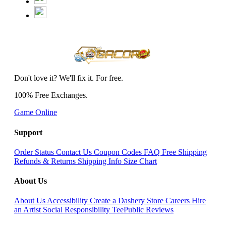
Don't love it? We'll fix it. For free.
100% Free Exchanges.
Game Online
Support
Order Status
Contact Us
Coupon Codes
FAQ
Free Shipping
Refunds & Returns
Shipping Info
Size Chart
About Us
About Us
Accessibility
Create a Dashery Store
Careers
Hire
an Artist
Social Responsibility
TeePublic Reviews