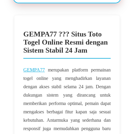
GEMPA77 ??? Situs Toto
Togel Online Resmi dengan
Sistem Stabil 24 Jam
GEMPA77
merupakan platform permainan
togel online yang menghadirkan layanan
dengan akses stabil selama 24 jam. Dengan
dukungan sistem yang dirancang untuk
memberikan performa optimal, pemain dapat
mengakses berbagai fitur kapan saja sesuai
kebutuhan. Antarmuka yang sederhana dan
responsif juga memudahkan pengguna baru