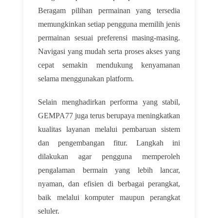
Beragam pilihan permainan yang tersedia
memungkinkan setiap pengguna memilih jenis
permainan sesuai preferensi masing-masing.
Navigasi yang mudah serta proses akses yang
cepat semakin mendukung kenyamanan
selama menggunakan platform.
Selain menghadirkan performa yang stabil,
GEMPA77 juga terus berupaya meningkatkan
kualitas layanan melalui pembaruan sistem
dan pengembangan fitur. Langkah ini
dilakukan agar pengguna memperoleh
pengalaman bermain yang lebih lancar,
nyaman, dan efisien di berbagai perangkat,
baik melalui komputer maupun perangkat
seluler.