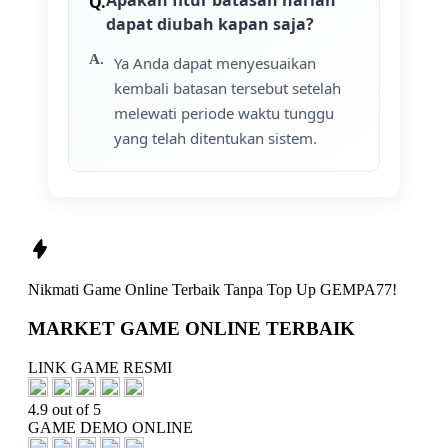
Apakah fitur batasan harian
dapat diubah kapan saja?
Ya Anda dapat menyesuaikan
kembali batasan tersebut setelah
melewati periode waktu tunggu
yang telah ditentukan sistem.
Nikmati
Game Online Terbaik
Tanpa Top Up
GEMPA77
!
MARKET GAME ONLINE TERBAIK
LINK GAME RESMI
4.9 out of 5
GAME DEMO ONLINE