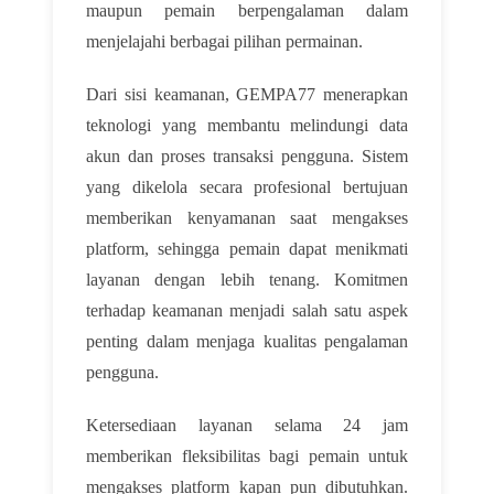
maupun pemain berpengalaman dalam
menjelajahi berbagai pilihan permainan.
Dari sisi keamanan, GEMPA77 menerapkan
teknologi yang membantu melindungi data
akun dan proses transaksi pengguna. Sistem
yang dikelola secara profesional bertujuan
memberikan kenyamanan saat mengakses
platform, sehingga pemain dapat menikmati
layanan dengan lebih tenang. Komitmen
terhadap keamanan menjadi salah satu aspek
penting dalam menjaga kualitas pengalaman
pengguna.
Ketersediaan layanan selama 24 jam
memberikan fleksibilitas bagi pemain untuk
mengakses platform kapan pun dibutuhkan.