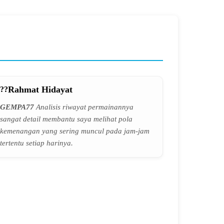
Rahmat Hidayat
GEMPA77
Analisis riwayat permainannya
sangat detail membantu saya melihat pola
kemenangan yang sering muncul pada jam-jam
tertentu setiap harinya.