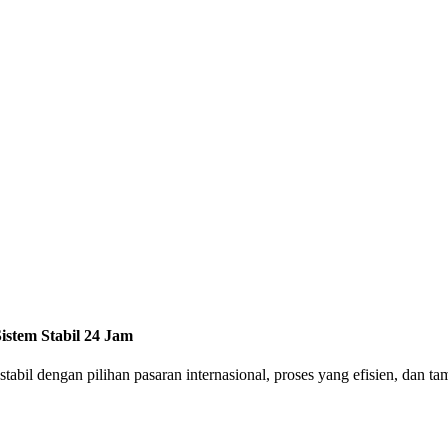
istem Stabil 24 Jam
l dengan pilihan pasaran internasional, proses yang efisien, dan tam