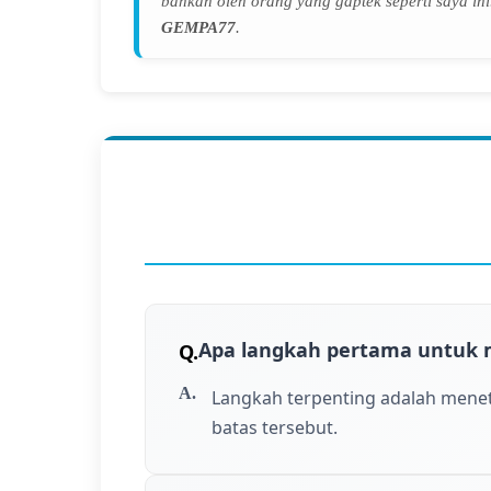
bahkan oleh orang yang gaptek seperti saya ini
GEMPA77
.
Apa langkah pertama untuk 
Langkah terpenting adalah menet
batas tersebut.