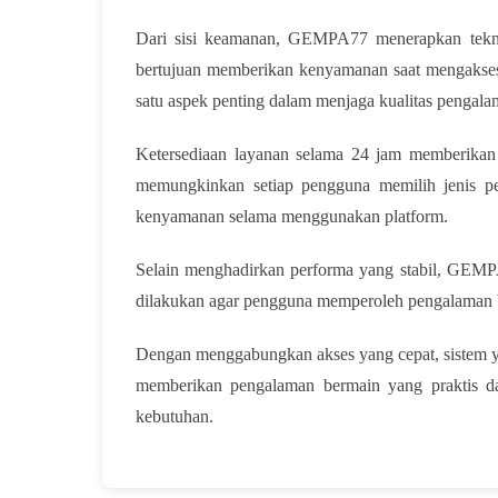
Dari sisi keamanan, GEMPA77 menerapkan teknol
bertujuan memberikan kenyamanan saat mengakses
satu aspek penting dalam menjaga kualitas pengal
Ketersediaan layanan selama 24 jam memberikan 
memungkinkan setiap pengguna memilih jenis pe
kenyamanan selama menggunakan platform.
Selain menghadirkan performa yang stabil, GEMPA
dilakukan agar pengguna memperoleh pengalaman ber
Dengan menggabungkan akses yang cepat, sistem ya
memberikan pengalaman bermain yang praktis da
kebutuhan.