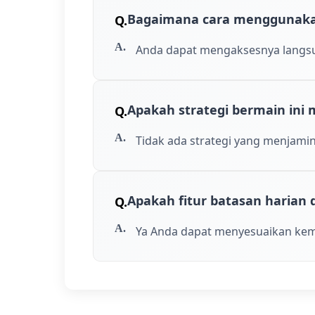
Bagaimana cara menggunakan 
Anda dapat mengaksesnya langsun
Apakah strategi bermain ini
Tidak ada strategi yang menjami
Apakah fitur batasan harian 
Ya Anda dapat menyesuaikan kemb