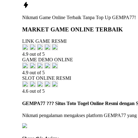
Nikmati
Game Online Terbaik
Tanpa Top Up
GEMPA77
!
MARKET GAME ONLINE TERBAIK
LINK GAME RESMI
4.9 out of 5
GAME DEMO ONLINE
4.9 out of 5
SLOT ONLINE RESMI
4.6 out of 5
GEMPA77 ??? Situs Toto Togel Online Resmi dengan S
Nikmati pengalaman mengakses platform GEMPA77 yang stabi