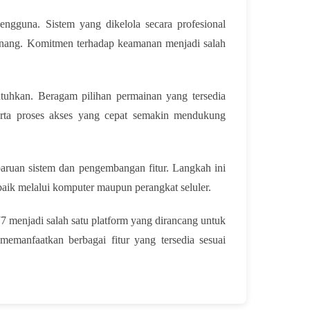
gguna. Sistem yang dikelola secara profesional
enang. Komitmen terhadap keamanan menjadi salah
tuhkan. Beragam pilihan permainan yang tersedia
erta proses akses yang cepat semakin mendukung
aruan sistem dan pengembangan fitur. Langkah ini
baik melalui komputer maupun perangkat seluler.
 menjadi salah satu platform yang dirancang untuk
manfaatkan berbagai fitur yang tersedia sesuai