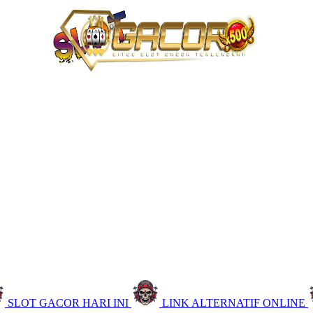
SLOT GACOR HARI INI
LINK ALTERNATIF ONLINE