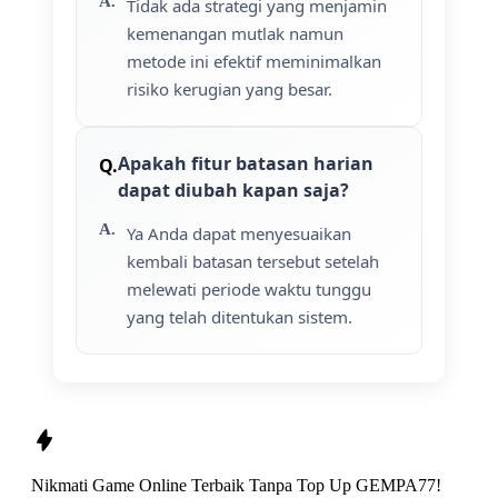
Tidak ada strategi yang menjamin
kemenangan mutlak namun
metode ini efektif meminimalkan
risiko kerugian yang besar.
Apakah fitur batasan harian
dapat diubah kapan saja?
Ya Anda dapat menyesuaikan
kembali batasan tersebut setelah
melewati periode waktu tunggu
yang telah ditentukan sistem.
Nikmati
Game Online Terbaik
Tanpa Top Up
GEMPA77
!