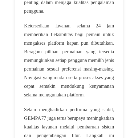
penting dalam menjaga kualitas pengalaman
pengguna.
Ketersediaan layanan selama 24 jam
memberikan fleksibilitas bagi pemain untuk
mengakses platform kapan pun dibutuhkan.
Beragam pilihan permainan yang tersedia
memungkinkan setiap pengguna memilih jenis
permainan sesuai preferensi masing-masing.
Navigasi yang mudah serta proses akses yang
cepat semakin mendukung kenyamanan
selama menggunakan platform.
Selain menghadirkan performa yang stabil,
GEMPA77 juga terus berupaya meningkatkan
kualitas layanan melalui pembaruan sistem
dan pengembangan fitur. Langkah ini