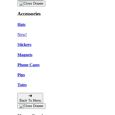
Accessories
Hats
New!
Stickers
Magnets
Phone Cases
Pins
Totes
Back To Menu