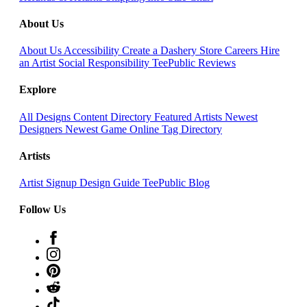
About Us
About Us
Accessibility
Create a Dashery Store
Careers
Hire
an Artist
Social Responsibility
TeePublic Reviews
Explore
All Designs
Content Directory
Featured Artists
Newest
Designers
Newest Game Online
Tag Directory
Artists
Artist Signup
Design Guide
TeePublic Blog
Follow Us