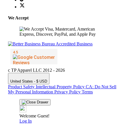
We Accept
c TP Apparel LLC 2012 - 2026
United States - $ USD
Product Safety
Intellectual Property Policy
CA: Do Not Sell
My Personal Information
Privacy Policy
Terms
Welcome Guest!
Log In