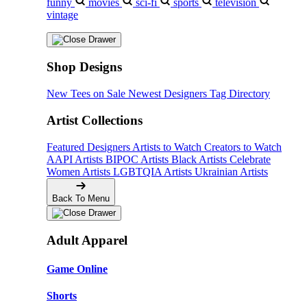
funny
movies
sci-fi
sports
television
vintage
Shop Designs
New Tees on Sale
Newest Designers
Tag Directory
Artist Collections
Featured Designers
Artists to Watch
Creators to Watch
AAPI Artists
BIPOC Artists
Black Artists
Celebrate
Women Artists
LGBTQIA Artists
Ukrainian Artists
Back To Menu
Adult Apparel
Game Online
Shorts