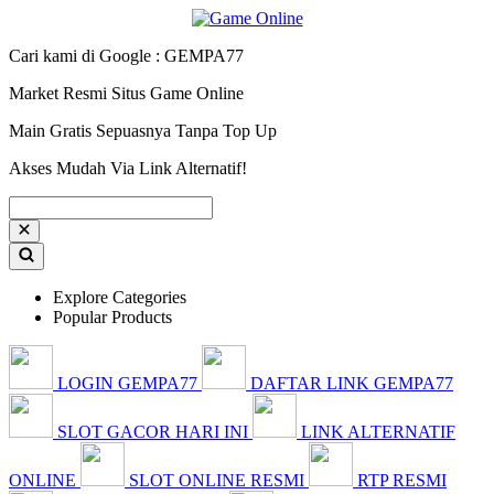
Cari kami di Google : GEMPA77
Market Resmi Situs Game Online
Main Gratis Sepuasnya Tanpa Top Up
Akses Mudah Via Link Alternatif!
Explore Categories
Popular Products
LOGIN GEMPA77
DAFTAR LINK GEMPA77
SLOT GACOR HARI INI
LINK ALTERNATIF
ONLINE
SLOT ONLINE RESMI
RTP RESMI