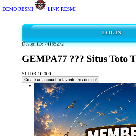
DEMO RESMI
LINK RESMI
LOGIN
Design ID: 74165272
GEMPA77 ??? Situs Toto To
$1
IDR 10.000
Create an account to favorite this design!