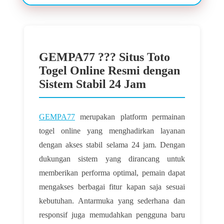
GEMPA77 ??? Situs Toto
Togel Online Resmi dengan
Sistem Stabil 24 Jam
GEMPA77
merupakan platform permainan
togel online yang menghadirkan layanan
dengan akses stabil selama 24 jam. Dengan
dukungan sistem yang dirancang untuk
memberikan performa optimal, pemain dapat
mengakses berbagai fitur kapan saja sesuai
kebutuhan. Antarmuka yang sederhana dan
responsif juga memudahkan pengguna baru