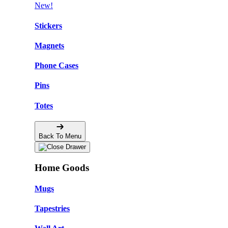
New!
Stickers
Magnets
Phone Cases
Pins
Totes
Back To Menu
Home Goods
Mugs
Tapestries