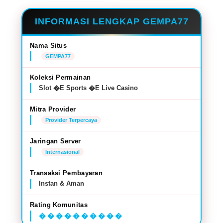
INFORMASI LENGKAP GEMPA77
Nama Situs
GEMPA77
Koleksi Permainan
Slot �E Sports �E Live Casino
Mitra Provider
Provider Terpercaya
Jaringan Server
Internasional
Transaksi Pembayaran
Instan & Aman
Rating Komunitas