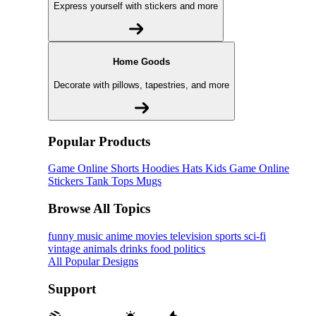
Express yourself with stickers and more
Home Goods
Decorate with pillows, tapestries, and more
Popular Products
Game Online
Shorts
Hoodies
Hats
Kids Game Online
Stickers
Tank Tops
Mugs
Browse All Topics
funny
music
anime
movies
television
sports
sci-fi
vintage
animals
drinks
food
politics
All Popular Designs
Support