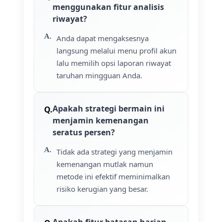
menggunakan fitur analisis
riwayat?
Anda dapat mengaksesnya
langsung melalui menu profil akun
lalu memilih opsi laporan riwayat
taruhan mingguan Anda.
Apakah strategi bermain ini
menjamin kemenangan
seratus persen?
Tidak ada strategi yang menjamin
kemenangan mutlak namun
metode ini efektif meminimalkan
risiko kerugian yang besar.