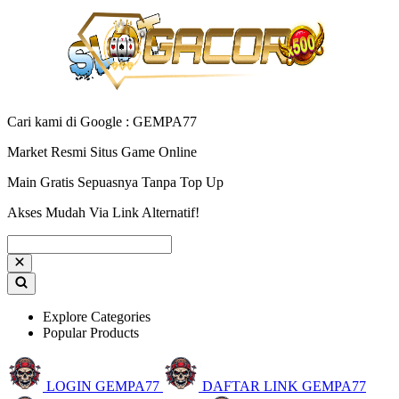
Cari kami di Google : GEMPA77
Market Resmi Situs Game Online
Main Gratis Sepuasnya Tanpa Top Up
Akses Mudah Via Link Alternatif!
Explore Categories
Popular Products
LOGIN GEMPA77
DAFTAR LINK GEMPA77