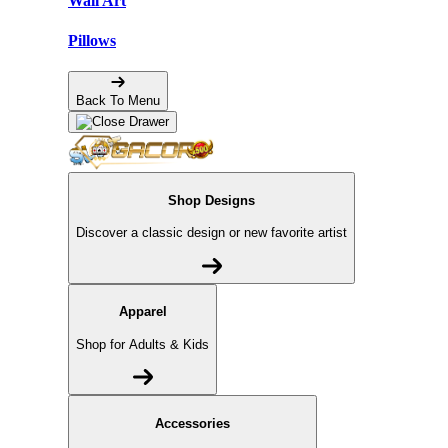
Wall Art
Pillows
Back To Menu
Shop Designs
Discover a classic design or new favorite artist
Apparel
Shop for Adults & Kids
Accessories