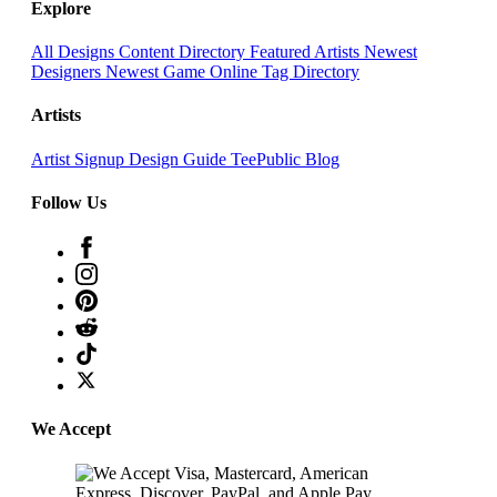
Explore
All Designs
Content Directory
Featured Artists
Newest
Designers
Newest Game Online
Tag Directory
Artists
Artist Signup
Design Guide
TeePublic Blog
Follow Us
We Accept