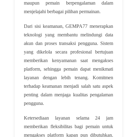
maupun pemain berpengalaman dalam
menjelajahi berbagai pilihan permainan.
Dari sisi keamanan, GEMPA77 menerapkan
teknologi yang membantu melindungi data
akun dan proses transaksi pengguna. Sistem
yang dikelola secara profesional bertujuan
memberikan kenyamanan saat mengakses
platform, sehingga pemain dapat menikmati
layanan dengan lebih tenang. Komitmen
terhadap keamanan menjadi salah satu aspek
penting dalam menjaga kualitas pengalaman
pengguna.
Ketersediaan layanan selama 24 jam
memberikan fleksibilitas bagi pemain untuk
mengakses platform kapan pun dibutuhkan.