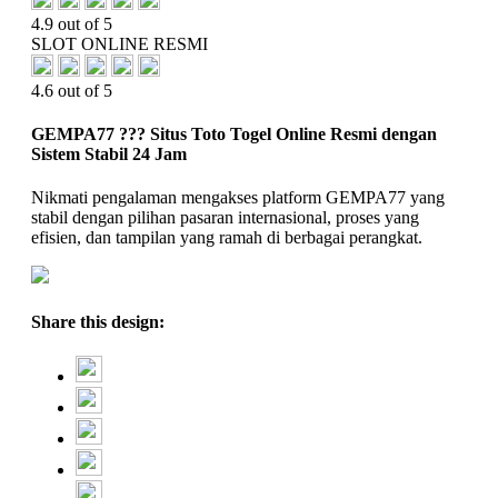
4.9 out of 5
SLOT ONLINE RESMI
4.6 out of 5
GEMPA77 ??? Situs Toto Togel Online Resmi dengan
Sistem Stabil 24 Jam
Nikmati pengalaman mengakses platform GEMPA77 yang
stabil dengan pilihan pasaran internasional, proses yang
efisien, dan tampilan yang ramah di berbagai perangkat.
Share this design: