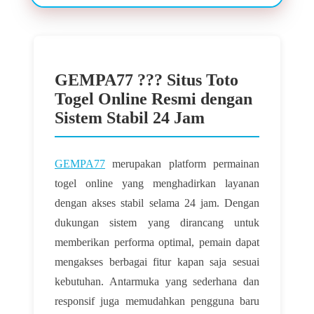
GEMPA77 ??? Situs Toto
Togel Online Resmi dengan
Sistem Stabil 24 Jam
GEMPA77
merupakan platform permainan
togel online yang menghadirkan layanan
dengan akses stabil selama 24 jam. Dengan
dukungan sistem yang dirancang untuk
memberikan performa optimal, pemain dapat
mengakses berbagai fitur kapan saja sesuai
kebutuhan. Antarmuka yang sederhana dan
responsif juga memudahkan pengguna baru