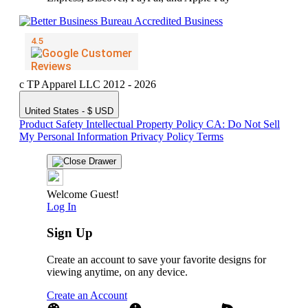
c TP Apparel LLC 2012 - 2026
United States - $ USD
Product Safety
Intellectual Property Policy
CA: Do Not Sell
My Personal Information
Privacy Policy
Terms
Welcome Guest!
Log In
Sign Up
Create an account to save your favorite designs for
viewing anytime, on any device.
Create an Account