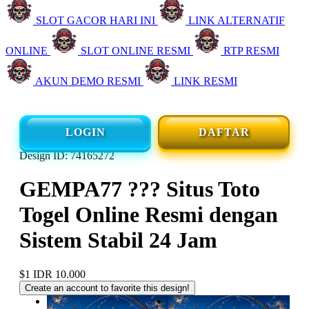
SLOT GACOR HARI INI
LINK ALTERNATIF
ONLINE
SLOT ONLINE RESMI
RTP RESMI
AKUN DEMO RESMI
LINK RESMI
LOGIN
DAFTAR
Design ID: 74165272
GEMPA77 ??? Situs Toto
Togel Online Resmi dengan
Sistem Stabil 24 Jam
$1
IDR 10.000
Create an account to favorite this design!