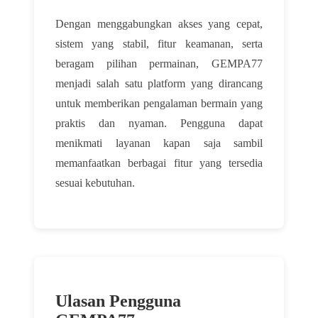
Dengan menggabungkan akses yang cepat,
sistem yang stabil, fitur keamanan, serta
beragam pilihan permainan, GEMPA77
menjadi salah satu platform yang dirancang
untuk memberikan pengalaman bermain yang
praktis dan nyaman. Pengguna dapat
menikmati layanan kapan saja sambil
memanfaatkan berbagai fitur yang tersedia
sesuai kebutuhan.
Ulasan Pengguna