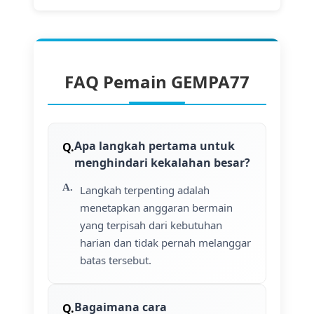
FAQ Pemain GEMPA77
Apa langkah pertama untuk
menghindari kekalahan besar?
Langkah terpenting adalah
menetapkan anggaran bermain
yang terpisah dari kebutuhan
harian dan tidak pernah melanggar
batas tersebut.
Bagaimana cara