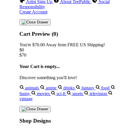
Artist Sign Up
About TeePublic
Social
Responsibility
Create Account
Cart Preview (0)
You're
$70.00
Away from
FREE US Shipping!
$0
$70
Your Cart is empty...
Discover something you'll love!
animals
anime
drinks
fantasy
food
funny
movies
sci-fi
sports
television
vintage
Shop Designs