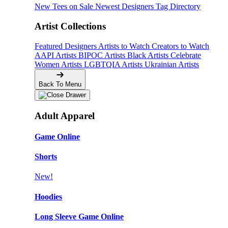
New Tees on Sale
Newest Designers
Tag Directory
Artist Collections
Featured Designers
Artists to Watch
Creators to Watch
AAPI Artists
BIPOC Artists
Black Artists
Celebrate
Women Artists
LGBTQIA Artists
Ukrainian Artists
Back To Menu
Adult Apparel
Game Online
Shorts
New!
Hoodies
Long Sleeve Game Online