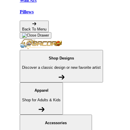
Wall Art
Pillows
Back To Menu
Shop Designs
Discover a classic design or new favorite artist
Apparel
Shop for Adults & Kids
Accessories