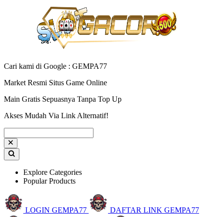
Cari kami di Google : GEMPA77
Market Resmi Situs Game Online
Main Gratis Sepuasnya Tanpa Top Up
Akses Mudah Via Link Alternatif!
Explore Categories
Popular Products
LOGIN GEMPA77
DAFTAR LINK GEMPA77