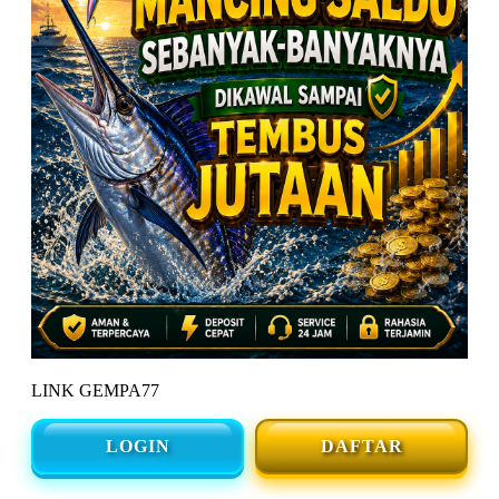
LINK GEMPA77
LOGIN
DAFTAR