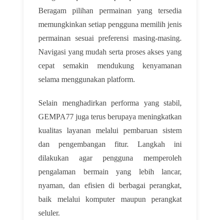
Beragam pilihan permainan yang tersedia
memungkinkan setiap pengguna memilih jenis
permainan sesuai preferensi masing-masing.
Navigasi yang mudah serta proses akses yang
cepat semakin mendukung kenyamanan
selama menggunakan platform.
Selain menghadirkan performa yang stabil,
GEMPA77 juga terus berupaya meningkatkan
kualitas layanan melalui pembaruan sistem
dan pengembangan fitur. Langkah ini
dilakukan agar pengguna memperoleh
pengalaman bermain yang lebih lancar,
nyaman, dan efisien di berbagai perangkat,
baik melalui komputer maupun perangkat
seluler.