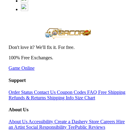
Don't love it? We'll fix it. For free.
100% Free Exchanges.
Game Online
Support
Order Status
Contact Us
Coupon Codes
FAQ
Free Shipping
Refunds & Returns
Shipping Info
Size Chart
About Us
About Us
Accessibility
Create a Dashery Store
Careers
Hire
an Artist
Social Responsibility
TeePublic Reviews