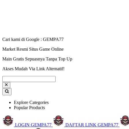
Cari kami di Google : GEMPA77
Market Resmi Situs Game Online
Main Gratis Sepuasnya Tanpa Top Up
Akses Mudah Via Link Alternatif!
Explore Categories
Popular Products
LOGIN GEMPA77
DAFTAR LINK GEMPA77