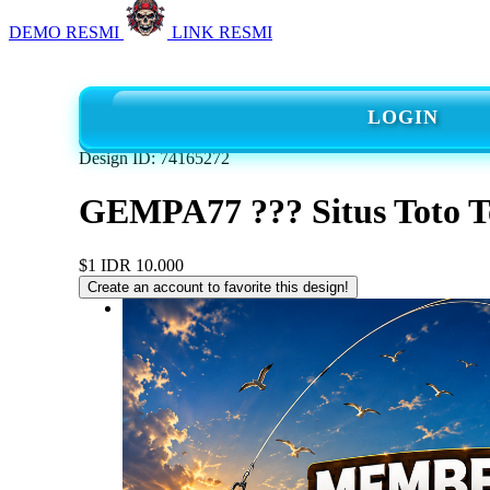
DEMO RESMI
LINK RESMI
LOGIN
Design ID: 74165272
GEMPA77 ??? Situs Toto To
$1
IDR 10.000
Create an account to favorite this design!