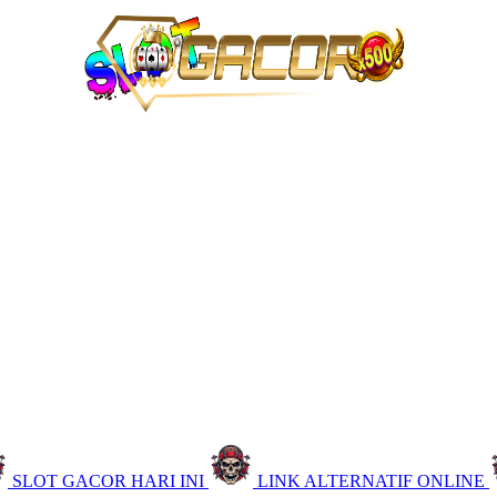
SLOT GACOR HARI INI
LINK ALTERNATIF ONLINE