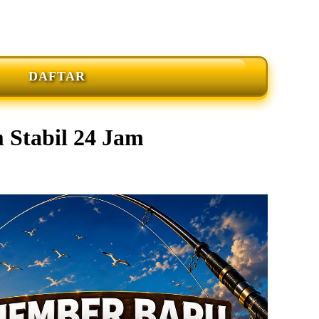
DAFTAR
 Stabil 24 Jam