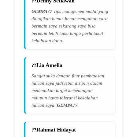
Denny Setiawan
GEMPA77
Tips manajemen modal yang
dibagikan benar-benar mengubah cara
bermain saya sekarang saya bisa
bermain lebih lama tanpa perlu takut
kehabisan dana.
Lia Amelia
Sangat suka dengan fitur pembatasan
harian saya jadi lebih disiplin dalam
menentukan target kemenangan
maupun batas toleransi kekalahan
harian saya.
GEMPA77
.
Rahmat Hidayat