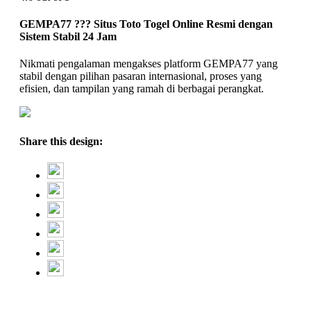
GEMPA77 ??? Situs Toto Togel Online Resmi dengan
Sistem Stabil 24 Jam
Nikmati pengalaman mengakses platform GEMPA77 yang
stabil dengan pilihan pasaran internasional, proses yang
efisien, dan tampilan yang ramah di berbagai perangkat.
Share this design: