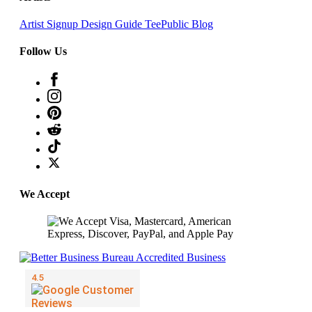
Artist Signup
Design Guide
TeePublic Blog
Follow Us
We Accept