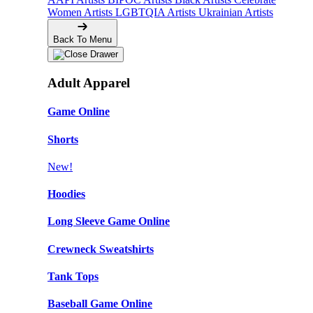
Women Artists
LGBTQIA Artists
Ukrainian Artists
Back To Menu
Adult Apparel
Game Online
Shorts
New!
Hoodies
Long Sleeve Game Online
Crewneck Sweatshirts
Tank Tops
Baseball Game Online