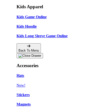
Kids Apparel
Kids Game Online
Kids Hoodie
Kids Long Sleeve Game Online
Back To Menu
Accessories
Hats
New!
Stickers
Magnets