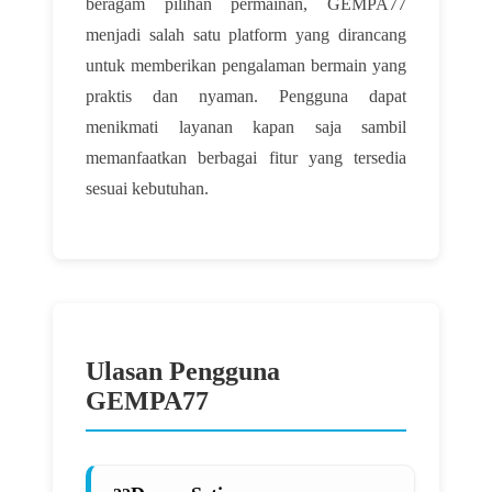
beragam pilihan permainan, GEMPA77
menjadi salah satu platform yang dirancang
untuk memberikan pengalaman bermain yang
praktis dan nyaman. Pengguna dapat
menikmati layanan kapan saja sambil
memanfaatkan berbagai fitur yang tersedia
sesuai kebutuhan.
Ulasan Pengguna
GEMPA77