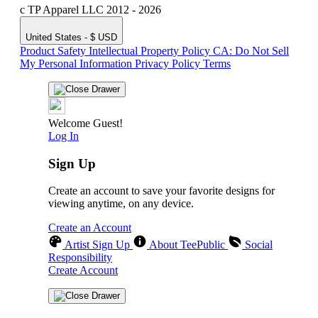
c TP Apparel LLC 2012 - 2026
United States - $ USD
Product Safety
Intellectual Property Policy
CA: Do Not Sell
My Personal Information
Privacy Policy
Terms
Welcome Guest!
Log In
Sign Up
Create an account to save your favorite designs for
viewing anytime, on any device.
Create an Account
Artist Sign Up
About TeePublic
Social
Responsibility
Create Account