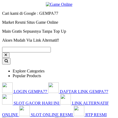
Cari kami di Google : GEMPA77
Market Resmi Situs Game Online
Main Gratis Sepuasnya Tanpa Top Up
Akses Mudah Via Link Alternatif!
Explore Categories
Popular Products
LOGIN GEMPA77
DAFTAR LINK GEMPA77
SLOT GACOR HARI INI
LINK ALTERNATIF
ONLINE
SLOT ONLINE RESMI
RTP RESMI