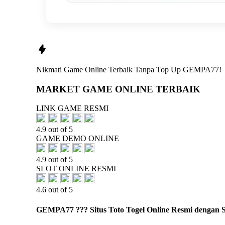
Nikmati
Game Online Terbaik
Tanpa Top Up
GEMPA77
!
MARKET GAME ONLINE TERBAIK
LINK GAME RESMI
4.9 out of 5
GAME DEMO ONLINE
4.9 out of 5
SLOT ONLINE RESMI
4.6 out of 5
GEMPA77 ??? Situs Toto Togel Online Resmi dengan S