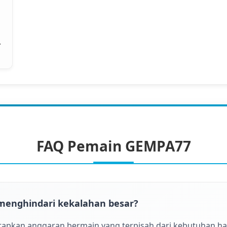
.
FAQ Pemain GEMPA77
menghindari kekalahan besar?
apkan anggaran bermain yang terpisah dari kebutuhan ha