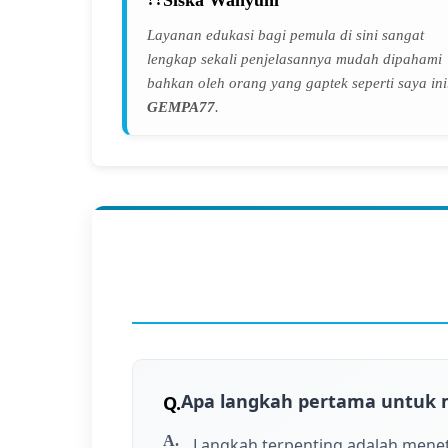
Layanan edukasi bagi pemula di sini sangat
lengkap sekali penjelasannya mudah dipahami
bahkan oleh orang yang gaptek seperti saya ini
GEMPA77
.
Apa langkah pertama untuk 
Langkah terpenting adalah menet