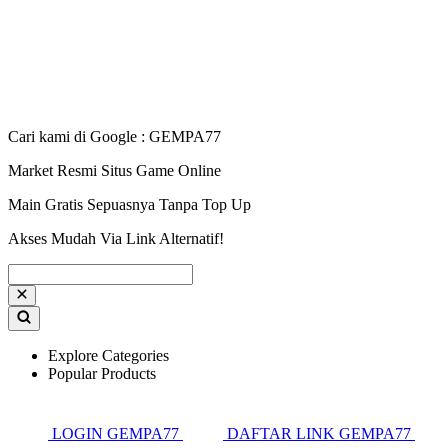
Cari kami di Google : GEMPA77
Market Resmi Situs Game Online
Main Gratis Sepuasnya Tanpa Top Up
Akses Mudah Via Link Alternatif!
Explore Categories
Popular Products
LOGIN GEMPA77
DAFTAR LINK GEMPA77