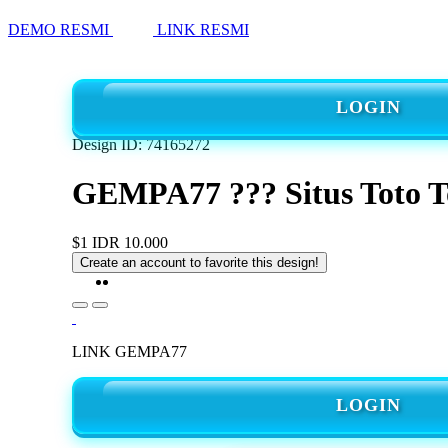
DEMO RESMI
LINK RESMI
LOGIN
Design ID: 74165272
GEMPA77 ??? Situs Toto To
$1
IDR 10.000
Create an account to favorite this design!
LINK GEMPA77
LOGIN