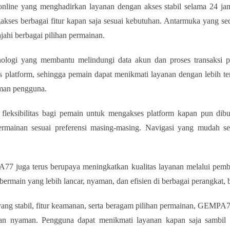
nline yang menghadirkan layanan dengan akses stabil selama 24 j
kses berbagai fitur kapan saja sesuai kebutuhan. Antarmuka yang 
ahi berbagai pilihan permainan.
ogi yang membantu melindungi data akun dan proses transaksi pen
 platform, sehingga pemain dapat menikmati layanan dengan lebih t
aman pengguna.
fleksibilitas bagi pemain untuk mengakses platform kapan pun dibu
rmainan sesuai preferensi masing-masing. Navigasi yang mudah s
77 juga terus berupaya meningkatkan kualitas layanan melalui pemb
main yang lebih lancar, nyaman, dan efisien di berbagai perangkat, 
ng stabil, fitur keamanan, serta beragam pilihan permainan, GEMPA77
n nyaman. Pengguna dapat menikmati layanan kapan saja sambil me