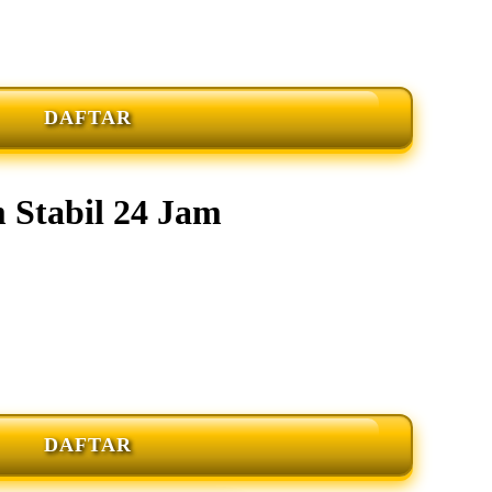
DAFTAR
 Stabil 24 Jam
DAFTAR