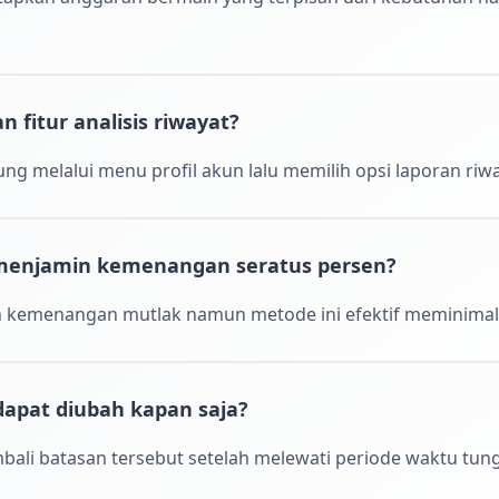
fitur analisis riwayat?
g melalui menu profil akun lalu memilih opsi laporan ri
 menjamin kemenangan seratus persen?
n kemenangan mutlak namun metode ini efektif meminimalk
dapat diubah kapan saja?
ali batasan tersebut setelah melewati periode waktu tung