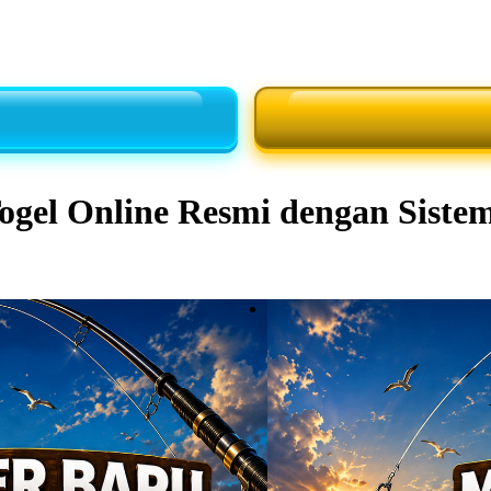
gel Online Resmi dengan Sistem