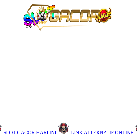
SLOT GACOR HARI INI
LINK ALTERNATIF ONLINE