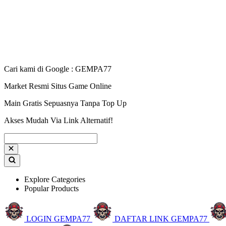
Cari kami di Google : GEMPA77
Market Resmi Situs Game Online
Main Gratis Sepuasnya Tanpa Top Up
Akses Mudah Via Link Alternatif!
Explore Categories
Popular Products
LOGIN GEMPA77
DAFTAR LINK GEMPA77