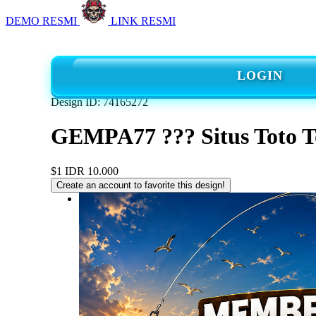
DEMO RESMI
LINK RESMI
LOGIN
Design ID: 74165272
GEMPA77 ??? Situs Toto To
$1
IDR 10.000
Create an account to favorite this design!