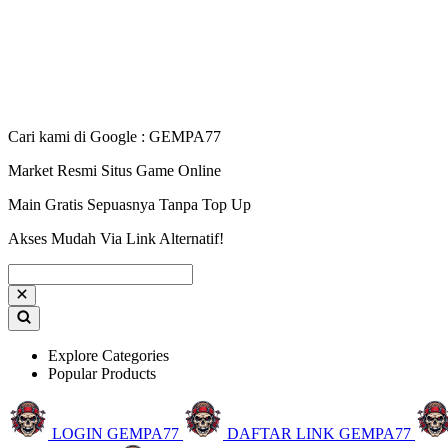
Cari kami di Google : GEMPA77
Market Resmi Situs Game Online
Main Gratis Sepuasnya Tanpa Top Up
Akses Mudah Via Link Alternatif!
Explore Categories
Popular Products
LOGIN GEMPA77
DAFTAR LINK GEMPA77