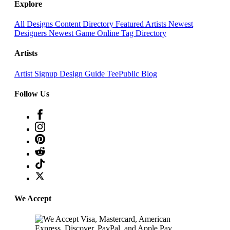
Explore
All Designs
Content Directory
Featured Artists
Newest
Designers
Newest Game Online
Tag Directory
Artists
Artist Signup
Design Guide
TeePublic Blog
Follow Us
We Accept