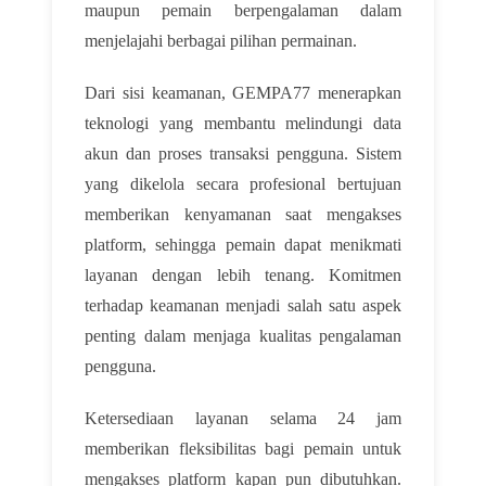
maupun pemain berpengalaman dalam
menjelajahi berbagai pilihan permainan.
Dari sisi keamanan, GEMPA77 menerapkan
teknologi yang membantu melindungi data
akun dan proses transaksi pengguna. Sistem
yang dikelola secara profesional bertujuan
memberikan kenyamanan saat mengakses
platform, sehingga pemain dapat menikmati
layanan dengan lebih tenang. Komitmen
terhadap keamanan menjadi salah satu aspek
penting dalam menjaga kualitas pengalaman
pengguna.
Ketersediaan layanan selama 24 jam
memberikan fleksibilitas bagi pemain untuk
mengakses platform kapan pun dibutuhkan.