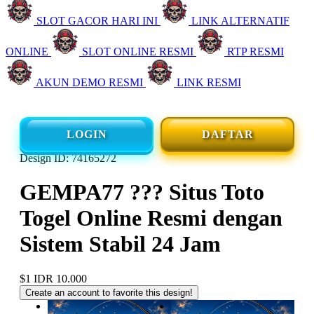
SLOT GACOR HARI INI
LINK ALTERNATIF
ONLINE
SLOT ONLINE RESMI
RTP RESMI
AKUN DEMO RESMI
LINK RESMI
LOGIN
DAFTAR
Design ID: 74165272
GEMPA77 ??? Situs Toto
Togel Online Resmi dengan
Sistem Stabil 24 Jam
$1
IDR 10.000
Create an account to favorite this design!