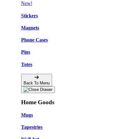
New!
Stickers
Magnets
Phone Cases
Pins
Totes
Back To Menu
Home Goods
Mugs
Tapestries