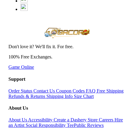
Don't love it? We'll fix it. For free.
100% Free Exchanges.
Game Online
Support
Order Status
Contact Us
Coupon Codes
FAQ
Free Shipping
Refunds & Returns
Shipping Info
Size Chart
About Us
About Us
Accessibility
Create a Dashery Store
Careers
Hire
an Artist
Social Responsibility
TeePublic Reviews