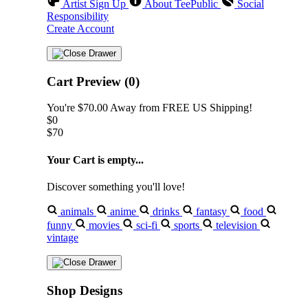
Artist Sign Up
About TeePublic
Social
Responsibility
Create Account
Cart Preview (0)
You're
$70.00
Away from
FREE US Shipping!
$0
$70
Your Cart is empty...
Discover something you'll love!
animals
anime
drinks
fantasy
food
funny
movies
sci-fi
sports
television
vintage
Shop Designs