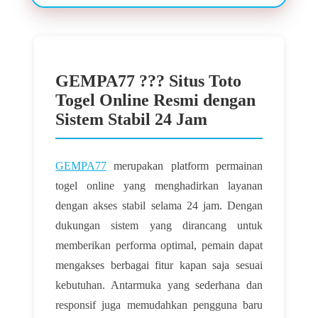
GEMPA77 ??? Situs Toto
Togel Online Resmi dengan
Sistem Stabil 24 Jam
GEMPA77
merupakan platform permainan
togel online yang menghadirkan layanan
dengan akses stabil selama 24 jam. Dengan
dukungan sistem yang dirancang untuk
memberikan performa optimal, pemain dapat
mengakses berbagai fitur kapan saja sesuai
kebutuhan. Antarmuka yang sederhana dan
responsif juga memudahkan pengguna baru