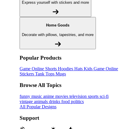
Express yourself with stickers and more
Home Goods
Decorate with pillows, tapestries, and more
Popular Products
Game Online
Shorts
Hoodies
Hats
Kids Game Online
Stickers
Tank Tops
Mugs
Browse All Topics
funny
music
anime
movies
television
sports
sci-fi
vintage
animals
drinks
food
politics
All Popular Designs
Support