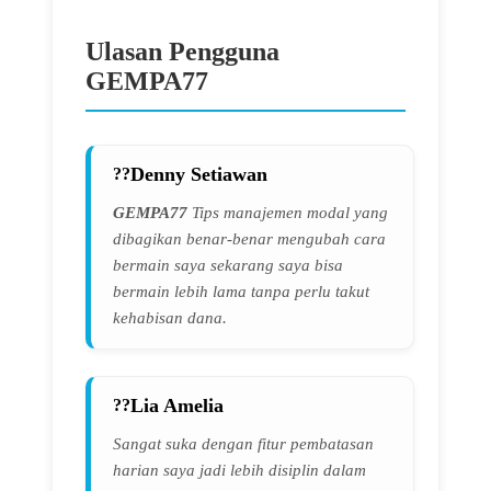
Ulasan Pengguna
GEMPA77
Denny Setiawan
GEMPA77
Tips manajemen modal yang
dibagikan benar-benar mengubah cara
bermain saya sekarang saya bisa
bermain lebih lama tanpa perlu takut
kehabisan dana.
Lia Amelia
Sangat suka dengan fitur pembatasan
harian saya jadi lebih disiplin dalam