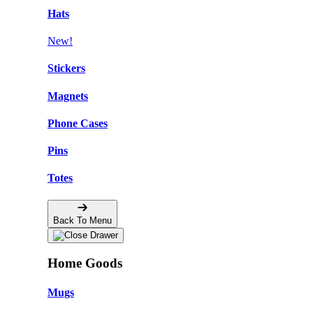
Hats
New!
Stickers
Magnets
Phone Cases
Pins
Totes
Back To Menu
Home Goods
Mugs