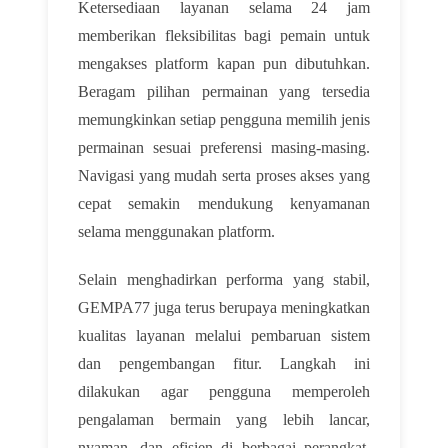
Ketersediaan layanan selama 24 jam
memberikan fleksibilitas bagi pemain untuk
mengakses platform kapan pun dibutuhkan.
Beragam pilihan permainan yang tersedia
memungkinkan setiap pengguna memilih jenis
permainan sesuai preferensi masing-masing.
Navigasi yang mudah serta proses akses yang
cepat semakin mendukung kenyamanan
selama menggunakan platform.
Selain menghadirkan performa yang stabil,
GEMPA77 juga terus berupaya meningkatkan
kualitas layanan melalui pembaruan sistem
dan pengembangan fitur. Langkah ini
dilakukan agar pengguna memperoleh
pengalaman bermain yang lebih lancar,
nyaman, dan efisien di berbagai perangkat,