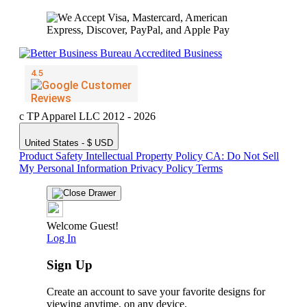
c TP Apparel LLC 2012 - 2026
United States - $ USD
Product Safety
Intellectual Property Policy
CA: Do Not Sell
My Personal Information
Privacy Policy
Terms
Welcome Guest!
Log In
Sign Up
Create an account to save your favorite designs for
viewing anytime, on any device.