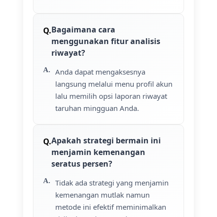
Bagaimana cara
menggunakan fitur analisis
riwayat?
Anda dapat mengaksesnya
langsung melalui menu profil akun
lalu memilih opsi laporan riwayat
taruhan mingguan Anda.
Apakah strategi bermain ini
menjamin kemenangan
seratus persen?
Tidak ada strategi yang menjamin
kemenangan mutlak namun
metode ini efektif meminimalkan