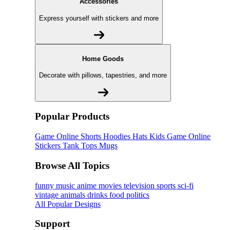
Accessories
Express yourself with stickers and more
Home Goods
Decorate with pillows, tapestries, and more
Popular Products
Game Online
Shorts
Hoodies
Hats
Kids Game Online
Stickers
Tank Tops
Mugs
Browse All Topics
funny
music
anime
movies
television
sports
sci-fi
vintage
animals
drinks
food
politics
All Popular Designs
Support