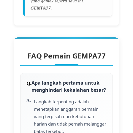
yang gaptek seperti saya ini.
GEMPA77
.
FAQ Pemain GEMPA77
Apa langkah pertama untuk
menghindari kekalahan besar?
Langkah terpenting adalah
menetapkan anggaran bermain
yang terpisah dari kebutuhan
harian dan tidak pernah melanggar
batas tersebut.