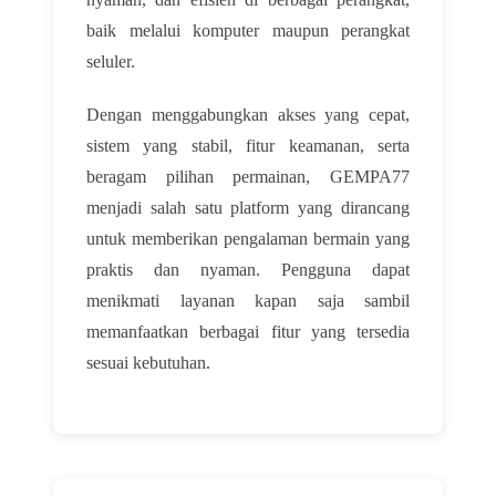
baik melalui komputer maupun perangkat
seluler.
Dengan menggabungkan akses yang cepat,
sistem yang stabil, fitur keamanan, serta
beragam pilihan permainan, GEMPA77
menjadi salah satu platform yang dirancang
untuk memberikan pengalaman bermain yang
praktis dan nyaman. Pengguna dapat
menikmati layanan kapan saja sambil
memanfaatkan berbagai fitur yang tersedia
sesuai kebutuhan.