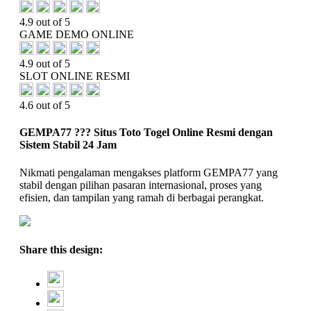
4.9 out of 5
GAME DEMO ONLINE
4.9 out of 5
SLOT ONLINE RESMI
4.6 out of 5
GEMPA77 ??? Situs Toto Togel Online Resmi dengan
Sistem Stabil 24 Jam
Nikmati pengalaman mengakses platform GEMPA77 yang
stabil dengan pilihan pasaran internasional, proses yang
efisien, dan tampilan yang ramah di berbagai perangkat.
Share this design: