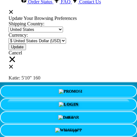
Order Status
FAQ
Contact Us
Update Your Browsing Preferences
Shipping Country:
Currency:
Cancel
Katie:
5'10"
160
PROMO
Select your person:
Male
Female
LOGIN
Height
Short
Med
Tall
DAFTAR
Weight
Slim
Avg
Heavy
WHATSAPP
View Size Chart