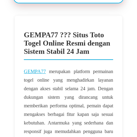
GEMPA77 ??? Situs Toto
Togel Online Resmi dengan
Sistem Stabil 24 Jam
GEMPA77
merupakan platform permainan
togel online yang menghadirkan layanan
dengan akses stabil selama 24 jam. Dengan
dukungan sistem yang dirancang untuk
memberikan performa optimal, pemain dapat
mengakses berbagai fitur kapan saja sesuai
kebutuhan. Antarmuka yang sederhana dan
responsif juga memudahkan pengguna baru