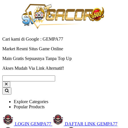
Cari kami di Google : GEMPA77
Market Resmi Situs Game Online
Main Gratis Sepuasnya Tanpa Top Up
Akses Mudah Via Link Alternatif!
Explore Categories
Popular Products
LOGIN GEMPA77
DAFTAR LINK GEMPA77