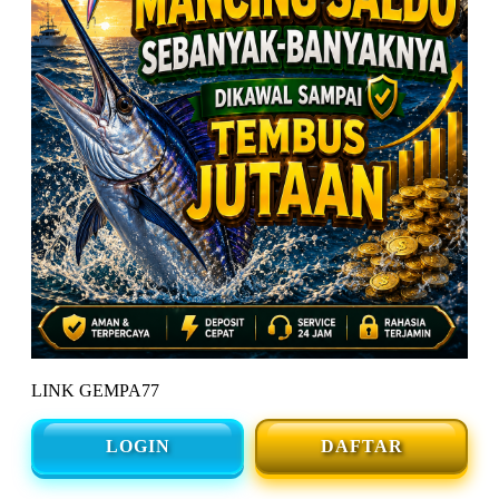
LINK GEMPA77
LOGIN
DAFTAR