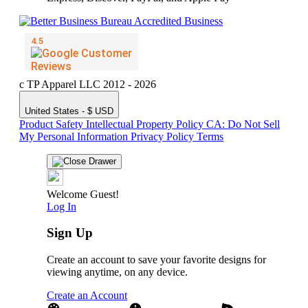
c TP Apparel LLC 2012 - 2026
United States - $ USD
Product Safety
Intellectual Property Policy
CA: Do Not Sell
My Personal Information
Privacy Policy
Terms
Welcome Guest!
Log In
Sign Up
Create an account to save your favorite designs for
viewing anytime, on any device.
Create an Account