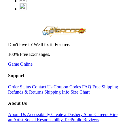
Don't love it? We'll fix it. For free.
100% Free Exchanges.
Game Online
Support
Order Status
Contact Us
Coupon Codes
FAQ
Free Shipping
Refunds & Returns
Shipping Info
Size Chart
About Us
About Us
Accessibility
Create a Dashery Store
Careers
Hire
an Artist
Social Responsibility
TeePublic Reviews