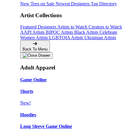
New Tees on Sale
Newest Designers
Tag Directory
Artist Collections
Featured Designers
Artists to Watch
Creators to Watch
AAPI Artists
BIPOC Artists
Black Artists
Celebrate
Women Artists
LGBTQIA Artists
Ukrainian Artists
Back To Menu
Adult Apparel
Game Online
Shorts
New!
Hoodies
Long Sleeve Game Online