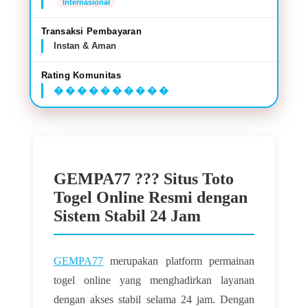
Internasional
Transaksi Pembayaran
Instan & Aman
Rating Komunitas
GEMPA77 ??? Situs Toto
Togel Online Resmi dengan
Sistem Stabil 24 Jam
GEMPA77
merupakan platform permainan
togel online yang menghadirkan layanan
dengan akses stabil selama 24 jam. Dengan