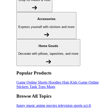
Accessories
Express yourself with stickers and more
Home Goods
Decorate with pillows, tapestries, and more
Popular Products
Game Online
Shorts
Hoodies
Hats
Kids Game Online
Stickers
Tank Tops
Mugs
Browse All Topics
funny
music
anime
movies
television
sports
sci-fi