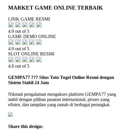
MARKET GAME ONLINE TERBAIK
LINK GAME RESMI
4.9 out of 5
GAME DEMO ONLINE
4.9 out of 5
SLOT ONLINE RESMI
4.6 out of 5
GEMPA77 ??? Situs Toto Togel Online Resmi dengan
Sistem Stabil 24 Jam
Nikmati pengalaman mengakses platform GEMPA77 yang
stabil dengan pilihan pasaran internasional, proses yang
efisien, dan tampilan yang ramah di berbagai perangkat.
Share this design: