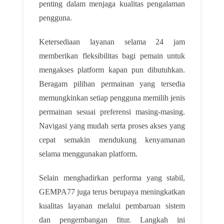
penting dalam menjaga kualitas pengalaman
pengguna.
Ketersediaan layanan selama 24 jam
memberikan fleksibilitas bagi pemain untuk
mengakses platform kapan pun dibutuhkan.
Beragam pilihan permainan yang tersedia
memungkinkan setiap pengguna memilih jenis
permainan sesuai preferensi masing-masing.
Navigasi yang mudah serta proses akses yang
cepat semakin mendukung kenyamanan
selama menggunakan platform.
Selain menghadirkan performa yang stabil,
GEMPA77 juga terus berupaya meningkatkan
kualitas layanan melalui pembaruan sistem
dan pengembangan fitur. Langkah ini