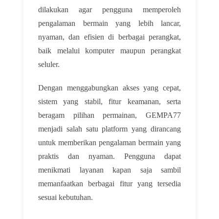
dilakukan agar pengguna memperoleh
pengalaman bermain yang lebih lancar,
nyaman, dan efisien di berbagai perangkat,
baik melalui komputer maupun perangkat
seluler.
Dengan menggabungkan akses yang cepat,
sistem yang stabil, fitur keamanan, serta
beragam pilihan permainan, GEMPA77
menjadi salah satu platform yang dirancang
untuk memberikan pengalaman bermain yang
praktis dan nyaman. Pengguna dapat
menikmati layanan kapan saja sambil
memanfaatkan berbagai fitur yang tersedia
sesuai kebutuhan.