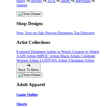
funny
movies
sci-fi
sports
television
vintage
Shop Designs
New Tees on Sale
Newest Designers
Tag Directory
Artist Collections
Featured Designers
Artists to Watch
Creators to Watch
AAPI Artists
BIPOC Artists
Black Artists
Celebrate
Women Artists
LGBTQIA Artists
Ukrainian Artists
Back To Menu
Adult Apparel
Game Online
Shorts