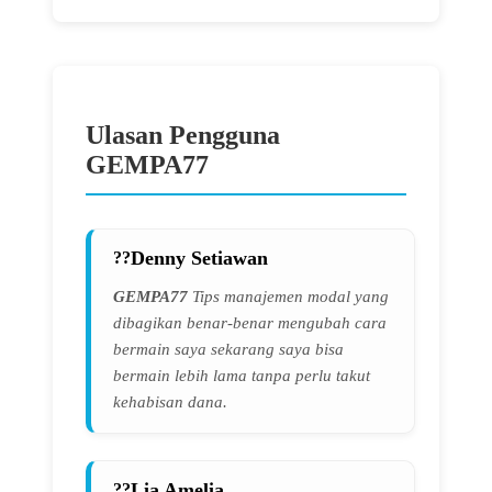
Ulasan Pengguna
GEMPA77
Denny Setiawan
GEMPA77
Tips manajemen modal yang
dibagikan benar-benar mengubah cara
bermain saya sekarang saya bisa
bermain lebih lama tanpa perlu takut
kehabisan dana.
Lia Amelia