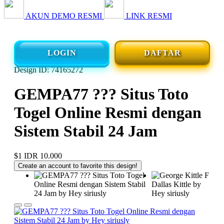
AKUN DEMO RESMI
LINK RESMI
LOGIN
DAFTAR
Design ID: 74165272
GEMPA77 ??? Situs Toto
Togel Online Resmi dengan
Sistem Stabil 24 Jam
$1
IDR 10.000
Create an account to favorite this design!