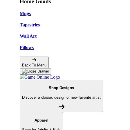
Home Goods
Mugs
Tapestries
Wall Art
Pillows
Back To Menu
Shop Designs
Discover a classic design or new favorite artist
Apparel
Shop for Adults & Kids