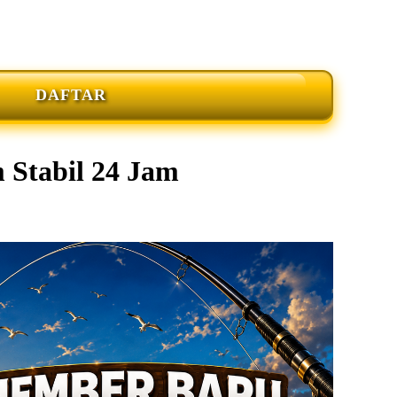
DAFTAR
 Stabil 24 Jam