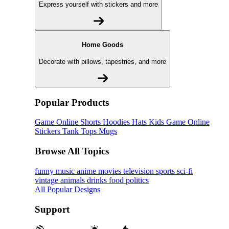
Express yourself with stickers and more
Home Goods
Decorate with pillows, tapestries, and more
Popular Products
Game Online
Shorts
Hoodies
Hats
Kids Game Online
Stickers
Tank Tops
Mugs
Browse All Topics
funny
music
anime
movies
television
sports
sci-fi
vintage
animals
drinks
food
politics
All Popular Designs
Support