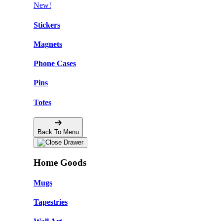
New!
Stickers
Magnets
Phone Cases
Pins
Totes
Back To Menu
Home Goods
Mugs
Tapestries