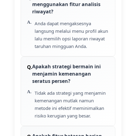
menggunakan fitur analisis
riwayat?
Anda dapat mengaksesnya
langsung melalui menu profil akun
lalu memilih opsi laporan riwayat
taruhan mingguan Anda.
Apakah strategi bermain ini
menjamin kemenangan
seratus persen?
Tidak ada strategi yang menjamin
kemenangan mutlak namun
metode ini efektif meminimalkan
risiko kerugian yang besar.