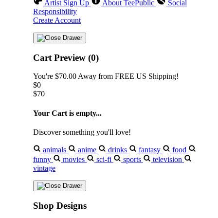
Artist Sign Up
About TeePublic
Social
Responsibility
Create Account
Cart Preview (0)
You're
$70.00
Away from
FREE US Shipping!
$0
$70
Your Cart is empty...
Discover something you'll love!
animals
anime
drinks
fantasy
food
funny
movies
sci-fi
sports
television
vintage
Shop Designs