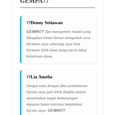
GEMPA77
Denny Setiawan
GEMPA77
Tips manajemen modal yang
dibagikan benar-benar mengubah cara
bermain saya sekarang saya bisa
bermain lebih lama tanpa perlu takut
kehabisan dana.
Lia Amelia
Sangat suka dengan fitur pembatasan
harian saya jadi lebih disiplin dalam
menentukan target kemenangan
maupun batas toleransi kekalahan
harian saya.
GEMPA77
.