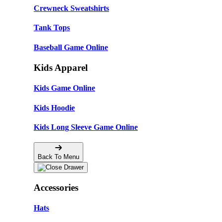
Crewneck Sweatshirts
Tank Tops
Baseball Game Online
Kids Apparel
Kids Game Online
Kids Hoodie
Kids Long Sleeve Game Online
Back To Menu
Accessories
Hats