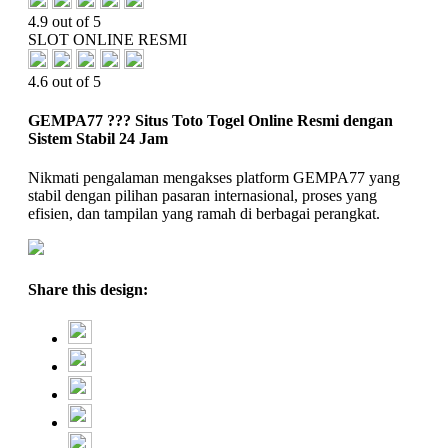
4.9 out of 5
SLOT ONLINE RESMI
4.6 out of 5
GEMPA77 ??? Situs Toto Togel Online Resmi dengan
Sistem Stabil 24 Jam
Nikmati pengalaman mengakses platform GEMPA77 yang
stabil dengan pilihan pasaran internasional, proses yang
efisien, dan tampilan yang ramah di berbagai perangkat.
Share this design: