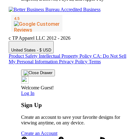
c TP Apparel LLC 2012 - 2026
United States - $ USD
Product Safety
Intellectual Property Policy
CA: Do Not Sell
My Personal Information
Privacy Policy
Terms
Welcome Guest!
Log In
Sign Up
Create an account to save your favorite designs for
viewing anytime, on any device.
Create an Account