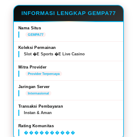
INFORMASI LENGKAP GEMPA77
Nama Situs
GEMPA77
Koleksi Permainan
Slot �E Sports �E Live Casino
Mitra Provider
Provider Terpercaya
Jaringan Server
Internasional
Transaksi Pembayaran
Instan & Aman
Rating Komunitas