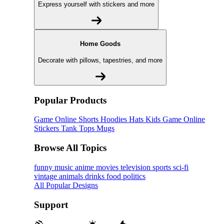
Express yourself with stickers and more
Home Goods
Decorate with pillows, tapestries, and more
Popular Products
Game Online
Shorts
Hoodies
Hats
Kids Game Online
Stickers
Tank Tops
Mugs
Browse All Topics
funny
music
anime
movies
television
sports
sci-fi
vintage
animals
drinks
food
politics
All Popular Designs
Support