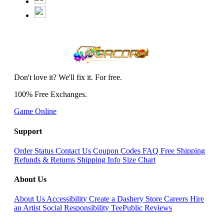
Don't love it? We'll fix it. For free.
100% Free Exchanges.
Game Online
Support
Order Status
Contact Us
Coupon Codes
FAQ
Free Shipping
Refunds & Returns
Shipping Info
Size Chart
About Us
About Us
Accessibility
Create a Dashery Store
Careers
Hire
an Artist
Social Responsibility
TeePublic Reviews