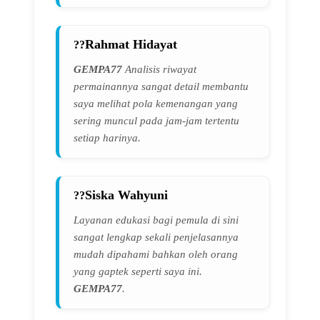
Rahmat Hidayat
GEMPA77
Analisis riwayat
permainannya sangat detail membantu
saya melihat pola kemenangan yang
sering muncul pada jam-jam tertentu
setiap harinya.
Siska Wahyuni
Layanan edukasi bagi pemula di sini
sangat lengkap sekali penjelasannya
mudah dipahami bahkan oleh orang
yang gaptek seperti saya ini.
GEMPA77
.