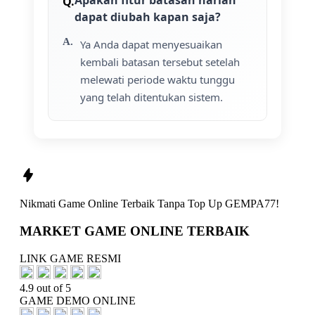
Apakah fitur batasan harian
dapat diubah kapan saja?
Ya Anda dapat menyesuaikan
kembali batasan tersebut setelah
melewati periode waktu tunggu
yang telah ditentukan sistem.
Nikmati
Game Online Terbaik
Tanpa Top Up
GEMPA77
!
MARKET GAME ONLINE TERBAIK
LINK GAME RESMI
4.9 out of 5
GAME DEMO ONLINE