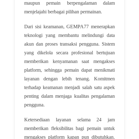
maupun pemain berpengalaman dalam
menjelajahi berbagai pilihan permainan.
Dari sisi keamanan, GEMPA77 menerapkan
teknologi yang membantu melindungi data
akun dan proses transaksi pengguna. Sistem
yang dikelola secara profesional bertujuan
memberikan kenyamanan saat mengakses
platform, sehingga pemain dapat menikmati
layanan dengan lebih tenang. Komitmen
terhadap keamanan menjadi salah satu aspek
penting dalam menjaga kualitas pengalaman
pengguna.
Ketersediaan layanan selama 24 jam
memberikan fleksibilitas bagi pemain untuk
mengakses platform kapan pun dibutuhkan.