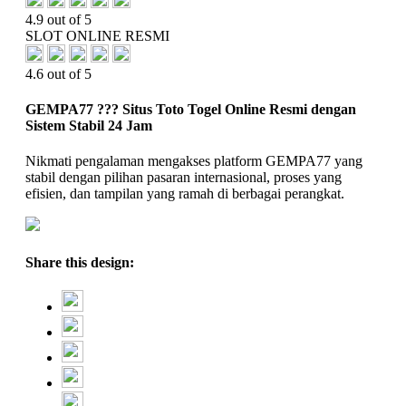
4.9 out of 5
SLOT ONLINE RESMI
4.6 out of 5
GEMPA77 ??? Situs Toto Togel Online Resmi dengan
Sistem Stabil 24 Jam
Nikmati pengalaman mengakses platform GEMPA77 yang
stabil dengan pilihan pasaran internasional, proses yang
efisien, dan tampilan yang ramah di berbagai perangkat.
Share this design: