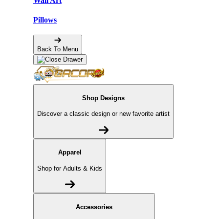
Wall Art
Pillows
Back To Menu
Shop Designs
Discover a classic design or new favorite artist
Apparel
Shop for Adults & Kids
Accessories