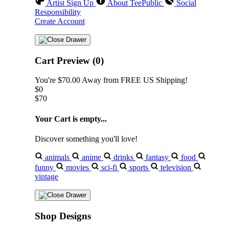
Artist Sign Up
About TeePublic
Social
Responsibility
Create Account
Cart Preview (0)
You're
$70.00
Away from
FREE US Shipping!
$0
$70
Your Cart is empty...
Discover something you'll love!
animals
anime
drinks
fantasy
food
funny
movies
sci-fi
sports
television
vintage
Shop Designs