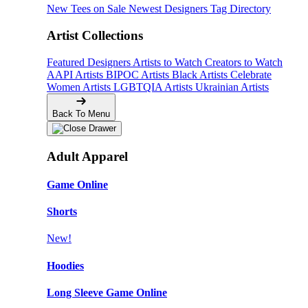
New Tees on Sale
Newest Designers
Tag Directory
Artist Collections
Featured Designers
Artists to Watch
Creators to Watch
AAPI Artists
BIPOC Artists
Black Artists
Celebrate
Women Artists
LGBTQIA Artists
Ukrainian Artists
Back To Menu
Adult Apparel
Game Online
Shorts
New!
Hoodies
Long Sleeve Game Online