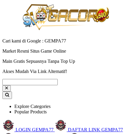
Cari kami di Google : GEMPA77
Market Resmi Situs Game Online
Main Gratis Sepuasnya Tanpa Top Up
Akses Mudah Via Link Alternatif!
Explore Categories
Popular Products
LOGIN GEMPA77
DAFTAR LINK GEMPA77