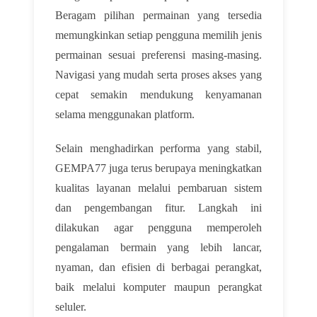
Beragam pilihan permainan yang tersedia
memungkinkan setiap pengguna memilih jenis
permainan sesuai preferensi masing-masing.
Navigasi yang mudah serta proses akses yang
cepat semakin mendukung kenyamanan
selama menggunakan platform.
Selain menghadirkan performa yang stabil,
GEMPA77 juga terus berupaya meningkatkan
kualitas layanan melalui pembaruan sistem
dan pengembangan fitur. Langkah ini
dilakukan agar pengguna memperoleh
pengalaman bermain yang lebih lancar,
nyaman, dan efisien di berbagai perangkat,
baik melalui komputer maupun perangkat
seluler.