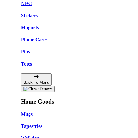
New!
Stickers
Magnets
Phone Cases
Pins
Totes
Back To Menu
Home Goods
Mugs
Tapestries