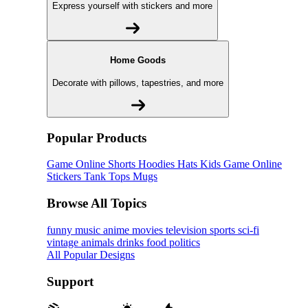
Express yourself with stickers and more
Home Goods
Decorate with pillows, tapestries, and more
Popular Products
Game Online
Shorts
Hoodies
Hats
Kids Game Online
Stickers
Tank Tops
Mugs
Browse All Topics
funny
music
anime
movies
television
sports
sci-fi
vintage
animals
drinks
food
politics
All Popular Designs
Support