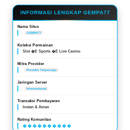
INFORMASI LENGKAP GEMPA77
Nama Situs
GEMPA77
Koleksi Permainan
Slot �E Sports �E Live Casino
Mitra Provider
Provider Terpercaya
Jaringan Server
Internasional
Transaksi Pembayaran
Instan & Aman
Rating Komunitas