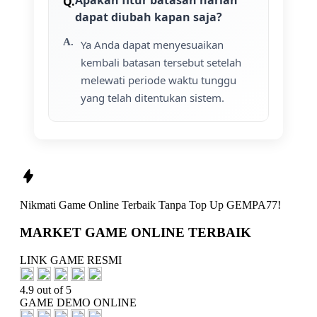
Apakah fitur batasan harian
dapat diubah kapan saja?
Ya Anda dapat menyesuaikan
kembali batasan tersebut setelah
melewati periode waktu tunggu
yang telah ditentukan sistem.
Nikmati
Game Online Terbaik
Tanpa Top Up
GEMPA77
!
MARKET GAME ONLINE TERBAIK
LINK GAME RESMI
4.9 out of 5
GAME DEMO ONLINE