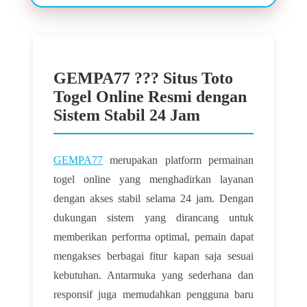
GEMPA77 ??? Situs Toto
Togel Online Resmi dengan
Sistem Stabil 24 Jam
GEMPA77
merupakan platform permainan
togel online yang menghadirkan layanan
dengan akses stabil selama 24 jam. Dengan
dukungan sistem yang dirancang untuk
memberikan performa optimal, pemain dapat
mengakses berbagai fitur kapan saja sesuai
kebutuhan. Antarmuka yang sederhana dan
responsif juga memudahkan pengguna baru