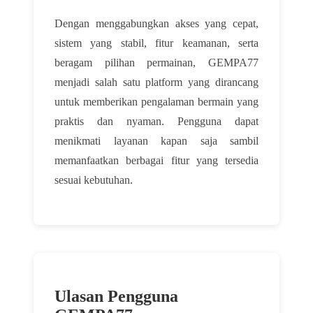
Dengan menggabungkan akses yang cepat,
sistem yang stabil, fitur keamanan, serta
beragam pilihan permainan, GEMPA77
menjadi salah satu platform yang dirancang
untuk memberikan pengalaman bermain yang
praktis dan nyaman. Pengguna dapat
menikmati layanan kapan saja sambil
memanfaatkan berbagai fitur yang tersedia
sesuai kebutuhan.
Ulasan Pengguna