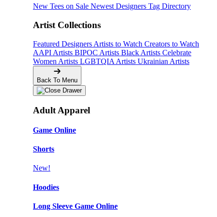
New Tees on Sale
Newest Designers
Tag Directory
Artist Collections
Featured Designers
Artists to Watch
Creators to Watch
AAPI Artists
BIPOC Artists
Black Artists
Celebrate
Women Artists
LGBTQIA Artists
Ukrainian Artists
Back To Menu
Adult Apparel
Game Online
Shorts
New!
Hoodies
Long Sleeve Game Online