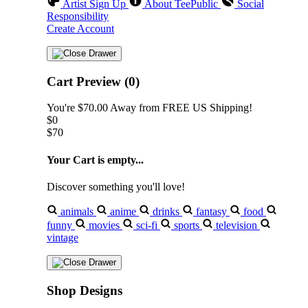
Artist Sign Up
About TeePublic
Social
Responsibility
Create Account
Cart Preview (0)
You're
$70.00
Away from
FREE US Shipping!
$0
$70
Your Cart is empty...
Discover something you'll love!
animals
anime
drinks
fantasy
food
funny
movies
sci-fi
sports
television
vintage
Shop Designs