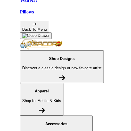
Wall Art
Pillows
Back To Menu
Shop Designs
Discover a classic design or new favorite artist
Apparel
Shop for Adults & Kids
Accessories