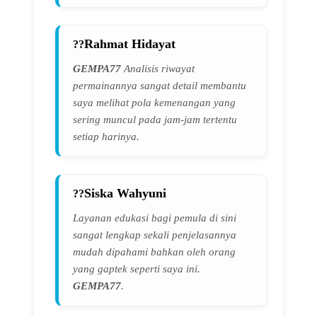
Rahmat Hidayat
GEMPA77
Analisis riwayat
permainannya sangat detail membantu
saya melihat pola kemenangan yang
sering muncul pada jam-jam tertentu
setiap harinya.
Siska Wahyuni
Layanan edukasi bagi pemula di sini
sangat lengkap sekali penjelasannya
mudah dipahami bahkan oleh orang
yang gaptek seperti saya ini.
GEMPA77
.