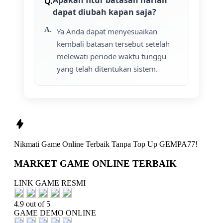
Apakah fitur batasan harian
dapat diubah kapan saja?
Ya Anda dapat menyesuaikan
kembali batasan tersebut setelah
melewati periode waktu tunggu
yang telah ditentukan sistem.
Nikmati
Game Online Terbaik
Tanpa Top Up
GEMPA77
!
MARKET GAME ONLINE TERBAIK
LINK GAME RESMI
4.9 out of 5
GAME DEMO ONLINE