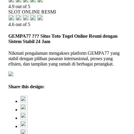
4.9 out of 5
SLOT ONLINE RESMI
4.6 out of 5
GEMPA77 ??? Situs Toto Togel Online Resmi dengan
Sistem Stabil 24 Jam
Nikmati pengalaman mengakses platform GEMPA77 yang
stabil dengan pilihan pasaran internasional, proses yang
efisien, dan tampilan yang ramah di berbagai perangkat.
Share this design: