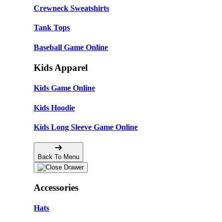
Crewneck Sweatshirts
Tank Tops
Baseball Game Online
Kids Apparel
Kids Game Online
Kids Hoodie
Kids Long Sleeve Game Online
Back To Menu
Accessories
Hats