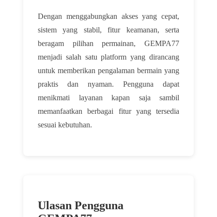
Dengan menggabungkan akses yang cepat,
sistem yang stabil, fitur keamanan, serta
beragam pilihan permainan, GEMPA77
menjadi salah satu platform yang dirancang
untuk memberikan pengalaman bermain yang
praktis dan nyaman. Pengguna dapat
menikmati layanan kapan saja sambil
memanfaatkan berbagai fitur yang tersedia
sesuai kebutuhan.
Ulasan Pengguna