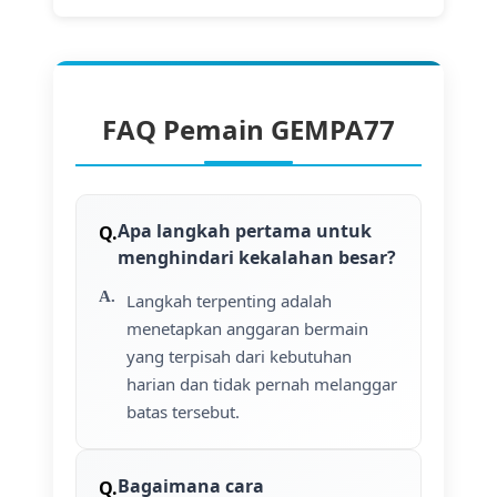
FAQ Pemain GEMPA77
Apa langkah pertama untuk
menghindari kekalahan besar?
Langkah terpenting adalah
menetapkan anggaran bermain
yang terpisah dari kebutuhan
harian dan tidak pernah melanggar
batas tersebut.
Bagaimana cara