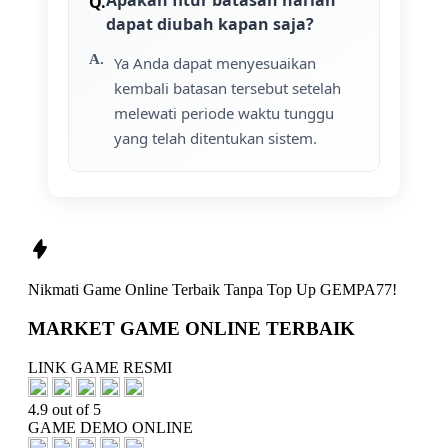
Apakah fitur batasan harian
dapat diubah kapan saja?
Ya Anda dapat menyesuaikan
kembali batasan tersebut setelah
melewati periode waktu tunggu
yang telah ditentukan sistem.
Nikmati
Game Online Terbaik
Tanpa Top Up
GEMPA77
!
MARKET GAME ONLINE TERBAIK
LINK GAME RESMI
4.9 out of 5
GAME DEMO ONLINE