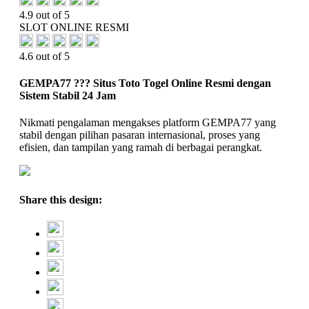
4.9 out of 5
SLOT ONLINE RESMI
4.6 out of 5
GEMPA77 ??? Situs Toto Togel Online Resmi dengan
Sistem Stabil 24 Jam
Nikmati pengalaman mengakses platform GEMPA77 yang
stabil dengan pilihan pasaran internasional, proses yang
efisien, dan tampilan yang ramah di berbagai perangkat.
Share this design: