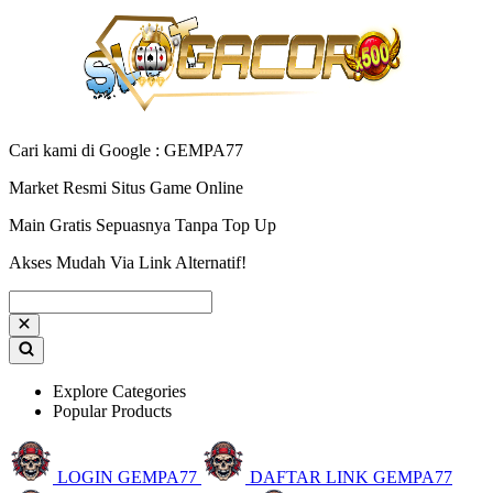
Cari kami di Google : GEMPA77
Market Resmi Situs Game Online
Main Gratis Sepuasnya Tanpa Top Up
Akses Mudah Via Link Alternatif!
Explore Categories
Popular Products
LOGIN GEMPA77
DAFTAR LINK GEMPA77