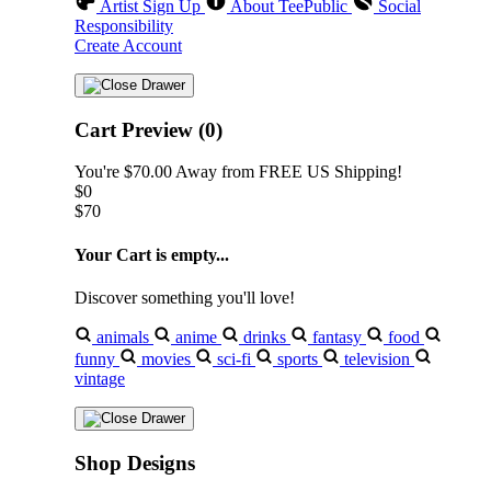
Artist Sign Up
About TeePublic
Social
Responsibility
Create Account
Cart Preview (0)
You're
$70.00
Away from
FREE US Shipping!
$0
$70
Your Cart is empty...
Discover something you'll love!
animals
anime
drinks
fantasy
food
funny
movies
sci-fi
sports
television
vintage
Shop Designs