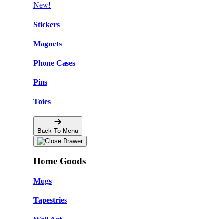
New!
Stickers
Magnets
Phone Cases
Pins
Totes
Back To Menu
Home Goods
Mugs
Tapestries