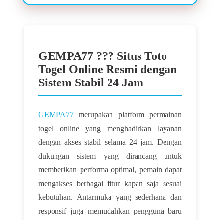
GEMPA77 ??? Situs Toto
Togel Online Resmi dengan
Sistem Stabil 24 Jam
GEMPA77
merupakan platform permainan
togel online yang menghadirkan layanan
dengan akses stabil selama 24 jam. Dengan
dukungan sistem yang dirancang untuk
memberikan performa optimal, pemain dapat
mengakses berbagai fitur kapan saja sesuai
kebutuhan. Antarmuka yang sederhana dan
responsif juga memudahkan pengguna baru