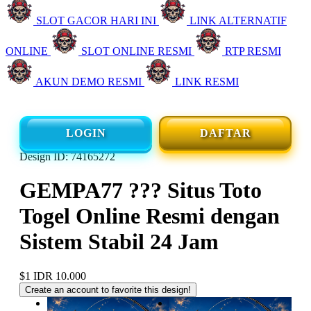
SLOT GACOR HARI INI
LINK ALTERNATIF
ONLINE
SLOT ONLINE RESMI
RTP RESMI
AKUN DEMO RESMI
LINK RESMI
LOGIN
DAFTAR
Design ID: 74165272
GEMPA77 ??? Situs Toto
Togel Online Resmi dengan
Sistem Stabil 24 Jam
$1
IDR 10.000
Create an account to favorite this design!