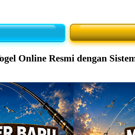
gel Online Resmi dengan Sistem