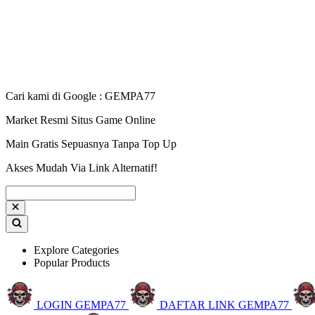
Cari kami di Google : GEMPA77
Market Resmi Situs Game Online
Main Gratis Sepuasnya Tanpa Top Up
Akses Mudah Via Link Alternatif!
Explore Categories
Popular Products
LOGIN GEMPA77
DAFTAR LINK GEMPA77