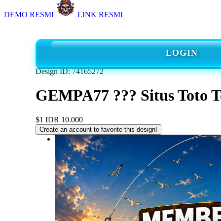
DEMO RESMI
LINK RESMI
LOGIN
Design ID: 74165272
GEMPA77 ??? Situs Toto To
$1
IDR 10.000
Create an account to favorite this design!