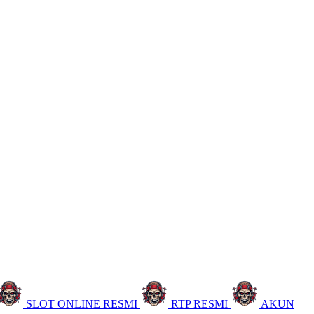
SLOT ONLINE RESMI
RTP RESMI
AKUN