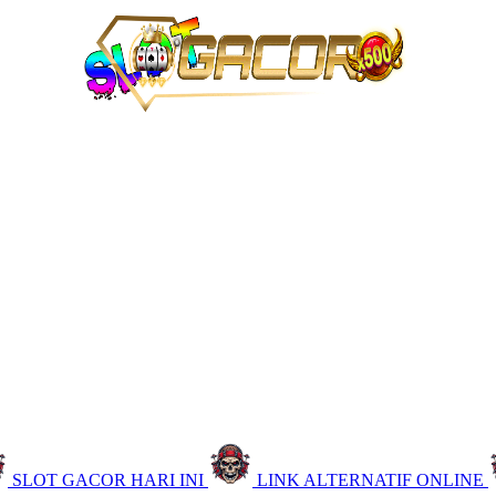
SLOT GACOR HARI INI
LINK ALTERNATIF ONLINE