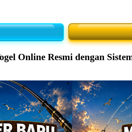
gel Online Resmi dengan Sistem