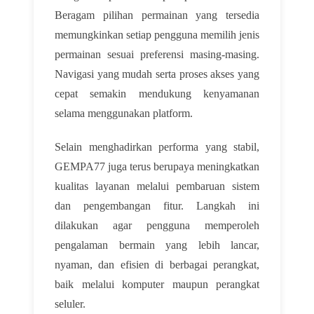
Beragam pilihan permainan yang tersedia
memungkinkan setiap pengguna memilih jenis
permainan sesuai preferensi masing-masing.
Navigasi yang mudah serta proses akses yang
cepat semakin mendukung kenyamanan
selama menggunakan platform.
Selain menghadirkan performa yang stabil,
GEMPA77 juga terus berupaya meningkatkan
kualitas layanan melalui pembaruan sistem
dan pengembangan fitur. Langkah ini
dilakukan agar pengguna memperoleh
pengalaman bermain yang lebih lancar,
nyaman, dan efisien di berbagai perangkat,
baik melalui komputer maupun perangkat
seluler.