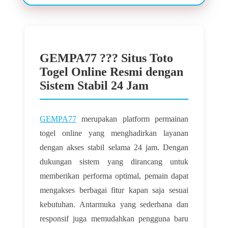
GEMPA77 ??? Situs Toto
Togel Online Resmi dengan
Sistem Stabil 24 Jam
GEMPA77
merupakan platform permainan
togel online yang menghadirkan layanan
dengan akses stabil selama 24 jam. Dengan
dukungan sistem yang dirancang untuk
memberikan performa optimal, pemain dapat
mengakses berbagai fitur kapan saja sesuai
kebutuhan. Antarmuka yang sederhana dan
responsif juga memudahkan pengguna baru