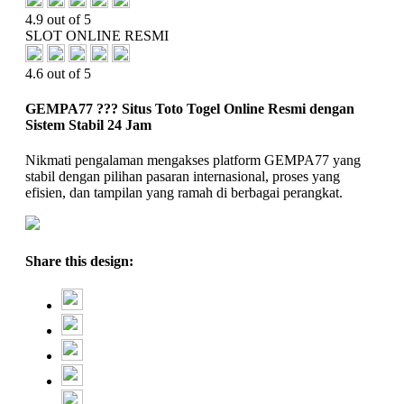
4.9 out of 5
SLOT ONLINE RESMI
4.6 out of 5
GEMPA77 ??? Situs Toto Togel Online Resmi dengan
Sistem Stabil 24 Jam
Nikmati pengalaman mengakses platform GEMPA77 yang
stabil dengan pilihan pasaran internasional, proses yang
efisien, dan tampilan yang ramah di berbagai perangkat.
Share this design: