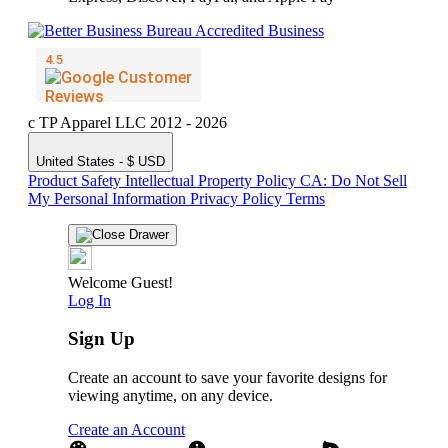
c TP Apparel LLC 2012 - 2026
United States - $ USD
Product Safety
Intellectual Property Policy
CA: Do Not Sell
My Personal Information
Privacy Policy
Terms
Welcome Guest!
Log In
Sign Up
Create an account to save your favorite designs for
viewing anytime, on any device.
Create an Account