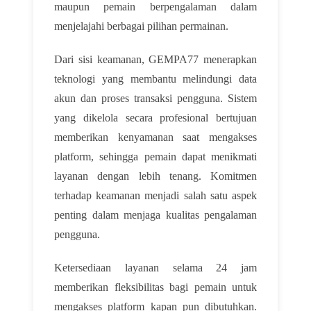
maupun pemain berpengalaman dalam
menjelajahi berbagai pilihan permainan.
Dari sisi keamanan, GEMPA77 menerapkan
teknologi yang membantu melindungi data
akun dan proses transaksi pengguna. Sistem
yang dikelola secara profesional bertujuan
memberikan kenyamanan saat mengakses
platform, sehingga pemain dapat menikmati
layanan dengan lebih tenang. Komitmen
terhadap keamanan menjadi salah satu aspek
penting dalam menjaga kualitas pengalaman
pengguna.
Ketersediaan layanan selama 24 jam
memberikan fleksibilitas bagi pemain untuk
mengakses platform kapan pun dibutuhkan.