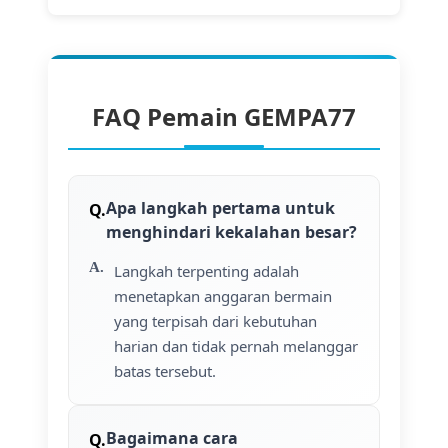
FAQ Pemain GEMPA77
Apa langkah pertama untuk
menghindari kekalahan besar?
Langkah terpenting adalah
menetapkan anggaran bermain
yang terpisah dari kebutuhan
harian dan tidak pernah melanggar
batas tersebut.
Bagaimana cara