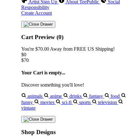
Artist Sign Up
About TeePublic
Social
Responsibility
Create Account
Cart Preview (0)
You're
$70.00
Away from
FREE US Shipping!
$0
$70
Your Cart is empty...
Discover something you'll love!
animals
anime
drinks
fantasy
food
funny
movies
sci-fi
sports
television
vintage
Shop Designs