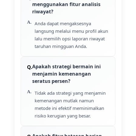
menggunakan fitur analisis
riwayat?
Anda dapat mengaksesnya
langsung melalui menu profil akun
lalu memilih opsi laporan riwayat
taruhan mingguan Anda.
Apakah strategi bermain ini
menjamin kemenangan
seratus persen?
Tidak ada strategi yang menjamin
kemenangan mutlak namun
metode ini efektif meminimalkan
risiko kerugian yang besar.