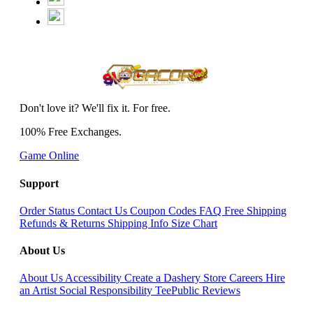
Don't love it? We'll fix it. For free.
100% Free Exchanges.
Game Online
Support
Order Status
Contact Us
Coupon Codes
FAQ
Free Shipping
Refunds & Returns
Shipping Info
Size Chart
About Us
About Us
Accessibility
Create a Dashery Store
Careers
Hire
an Artist
Social Responsibility
TeePublic Reviews