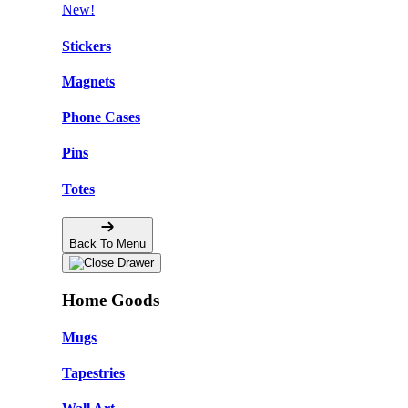
New!
Stickers
Magnets
Phone Cases
Pins
Totes
Back To Menu
Home Goods
Mugs
Tapestries