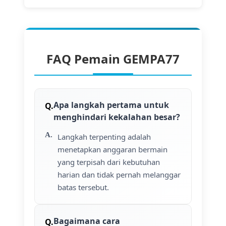
FAQ Pemain GEMPA77
Apa langkah pertama untuk
menghindari kekalahan besar?
Langkah terpenting adalah
menetapkan anggaran bermain
yang terpisah dari kebutuhan
harian dan tidak pernah melanggar
batas tersebut.
Bagaimana cara