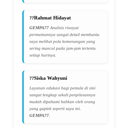
Rahmat Hidayat
GEMPA77
Analisis riwayat
permainannya sangat detail membantu
saya melihat pola kemenangan yang
sering muncul pada jam-jam tertentu
setiap harinya.
Siska Wahyuni
Layanan edukasi bagi pemula di sini
sangat lengkap sekali penjelasannya
mudah dipahami bahkan oleh orang
yang gaptek seperti saya ini.
GEMPA77
.