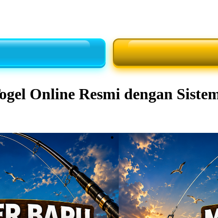
gel Online Resmi dengan Sistem