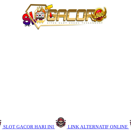
SLOT GACOR HARI INI
LINK ALTERNATIF ONLINE