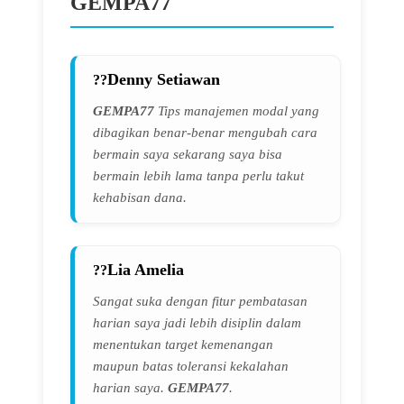
GEMPA77
Denny Setiawan
GEMPA77
Tips manajemen modal yang
dibagikan benar-benar mengubah cara
bermain saya sekarang saya bisa
bermain lebih lama tanpa perlu takut
kehabisan dana.
Lia Amelia
Sangat suka dengan fitur pembatasan
harian saya jadi lebih disiplin dalam
menentukan target kemenangan
maupun batas toleransi kekalahan
harian saya.
GEMPA77
.