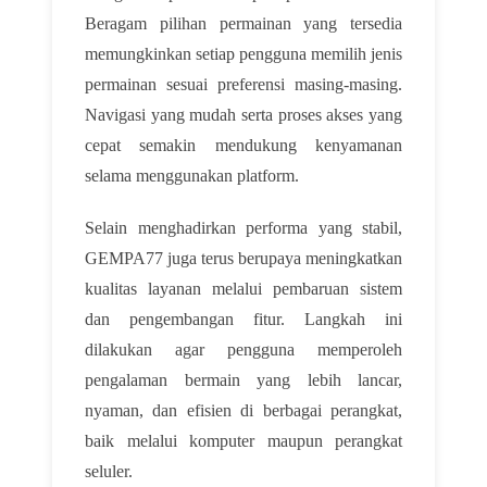
Beragam pilihan permainan yang tersedia
memungkinkan setiap pengguna memilih jenis
permainan sesuai preferensi masing-masing.
Navigasi yang mudah serta proses akses yang
cepat semakin mendukung kenyamanan
selama menggunakan platform.
Selain menghadirkan performa yang stabil,
GEMPA77 juga terus berupaya meningkatkan
kualitas layanan melalui pembaruan sistem
dan pengembangan fitur. Langkah ini
dilakukan agar pengguna memperoleh
pengalaman bermain yang lebih lancar,
nyaman, dan efisien di berbagai perangkat,
baik melalui komputer maupun perangkat
seluler.