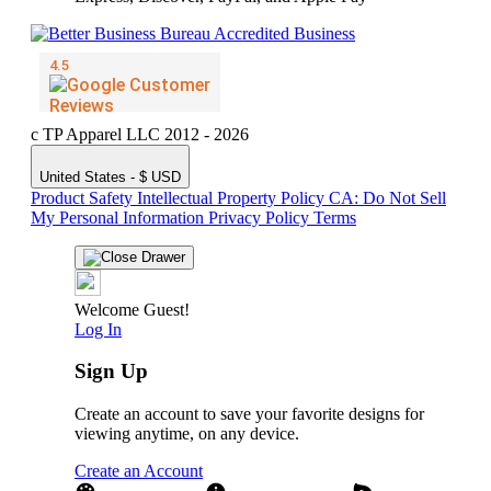
c TP Apparel LLC 2012 - 2026
United States - $ USD
Product Safety
Intellectual Property Policy
CA: Do Not Sell
My Personal Information
Privacy Policy
Terms
Welcome Guest!
Log In
Sign Up
Create an account to save your favorite designs for
viewing anytime, on any device.
Create an Account