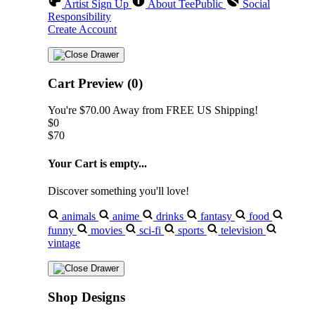
Artist Sign Up
About TeePublic
Social
Responsibility
Create Account
Cart Preview (0)
You're
$70.00
Away from
FREE US Shipping!
$0
$70
Your Cart is empty...
Discover something you'll love!
animals
anime
drinks
fantasy
food
funny
movies
sci-fi
sports
television
vintage
Shop Designs