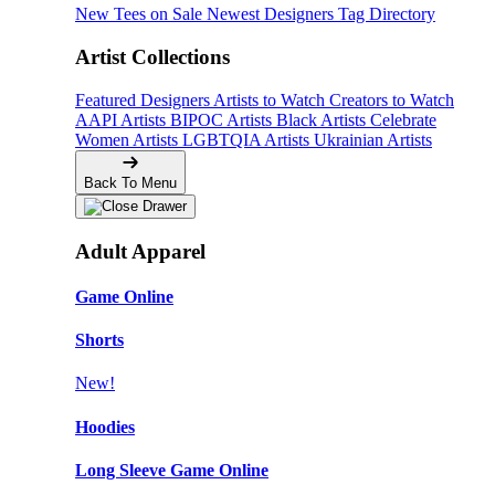
New Tees on Sale
Newest Designers
Tag Directory
Artist Collections
Featured Designers
Artists to Watch
Creators to Watch
AAPI Artists
BIPOC Artists
Black Artists
Celebrate
Women Artists
LGBTQIA Artists
Ukrainian Artists
Back To Menu
Adult Apparel
Game Online
Shorts
New!
Hoodies
Long Sleeve Game Online