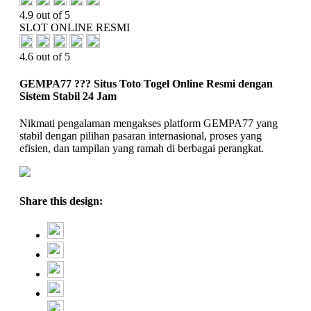
4.9 out of 5
SLOT ONLINE RESMI
4.6 out of 5
GEMPA77 ??? Situs Toto Togel Online Resmi dengan
Sistem Stabil 24 Jam
Nikmati pengalaman mengakses platform GEMPA77 yang
stabil dengan pilihan pasaran internasional, proses yang
efisien, dan tampilan yang ramah di berbagai perangkat.
Share this design: