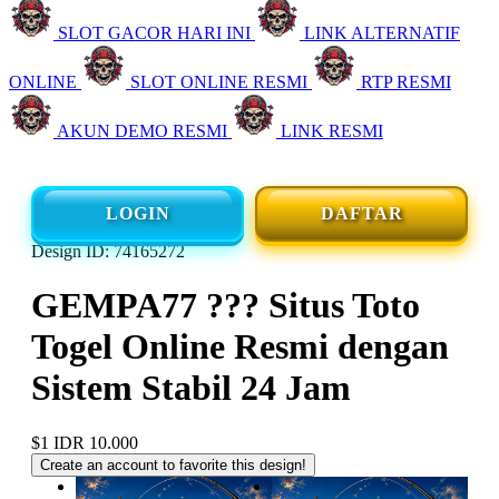
SLOT GACOR HARI INI
LINK ALTERNATIF
ONLINE
SLOT ONLINE RESMI
RTP RESMI
AKUN DEMO RESMI
LINK RESMI
LOGIN
DAFTAR
Design ID: 74165272
GEMPA77 ??? Situs Toto
Togel Online Resmi dengan
Sistem Stabil 24 Jam
$1
IDR 10.000
Create an account to favorite this design!