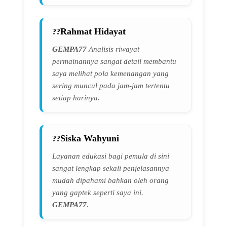
Rahmat Hidayat
GEMPA77
Analisis riwayat
permainannya sangat detail membantu
saya melihat pola kemenangan yang
sering muncul pada jam-jam tertentu
setiap harinya.
Siska Wahyuni
Layanan edukasi bagi pemula di sini
sangat lengkap sekali penjelasannya
mudah dipahami bahkan oleh orang
yang gaptek seperti saya ini.
GEMPA77
.