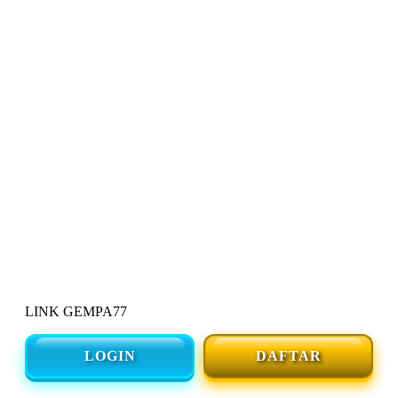
LINK GEMPA77
LOGIN
DAFTAR