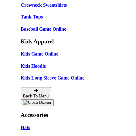
Crewneck Sweatshirts
Tank Tops
Baseball Game Online
Kids Apparel
Kids Game Online
Kids Hoodie
Kids Long Sleeve Game Online
Back To Menu
Accessories
Hats