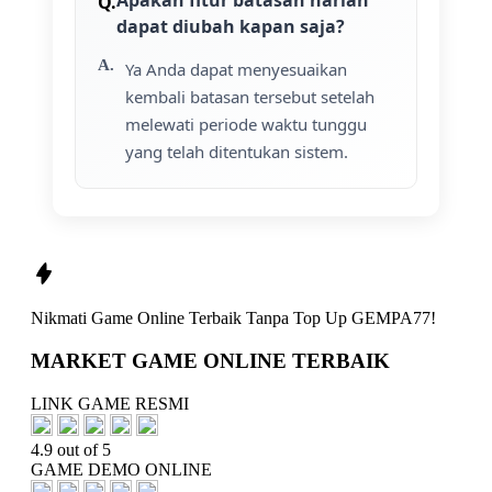
Apakah fitur batasan harian
dapat diubah kapan saja?
Ya Anda dapat menyesuaikan
kembali batasan tersebut setelah
melewati periode waktu tunggu
yang telah ditentukan sistem.
Nikmati
Game Online Terbaik
Tanpa Top Up
GEMPA77
!
MARKET GAME ONLINE TERBAIK
LINK GAME RESMI
4.9 out of 5
GAME DEMO ONLINE