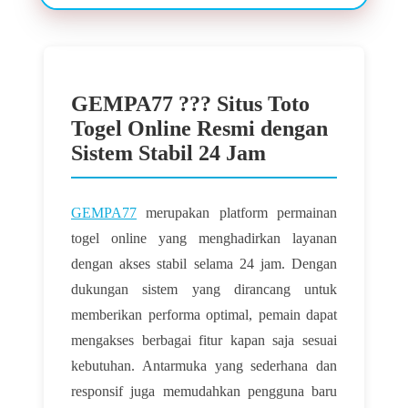
GEMPA77 ??? Situs Toto
Togel Online Resmi dengan
Sistem Stabil 24 Jam
GEMPA77
merupakan platform permainan
togel online yang menghadirkan layanan
dengan akses stabil selama 24 jam. Dengan
dukungan sistem yang dirancang untuk
memberikan performa optimal, pemain dapat
mengakses berbagai fitur kapan saja sesuai
kebutuhan. Antarmuka yang sederhana dan
responsif juga memudahkan pengguna baru