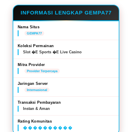
INFORMASI LENGKAP GEMPA77
Nama Situs
GEMPA77
Koleksi Permainan
Slot �E Sports �E Live Casino
Mitra Provider
Provider Terpercaya
Jaringan Server
Internasional
Transaksi Pembayaran
Instan & Aman
Rating Komunitas