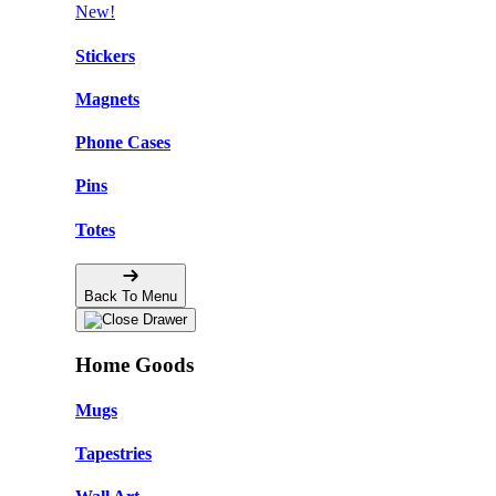
New!
Stickers
Magnets
Phone Cases
Pins
Totes
Back To Menu
Home Goods
Mugs
Tapestries