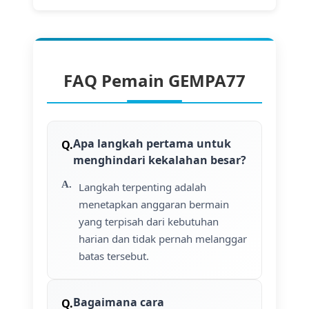
FAQ Pemain GEMPA77
Apa langkah pertama untuk
menghindari kekalahan besar?
Langkah terpenting adalah
menetapkan anggaran bermain
yang terpisah dari kebutuhan
harian dan tidak pernah melanggar
batas tersebut.
Bagaimana cara