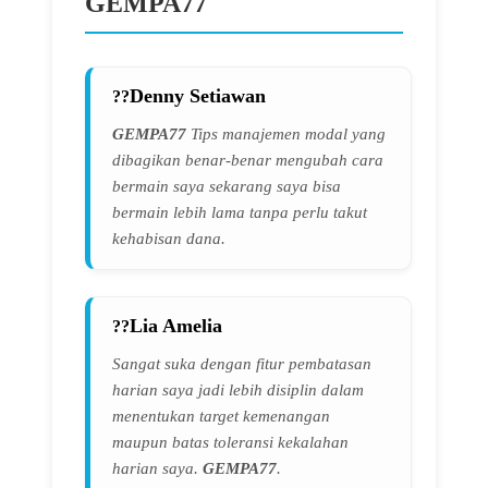
GEMPA77
Denny Setiawan
GEMPA77
Tips manajemen modal yang
dibagikan benar-benar mengubah cara
bermain saya sekarang saya bisa
bermain lebih lama tanpa perlu takut
kehabisan dana.
Lia Amelia
Sangat suka dengan fitur pembatasan
harian saya jadi lebih disiplin dalam
menentukan target kemenangan
maupun batas toleransi kekalahan
harian saya.
GEMPA77
.