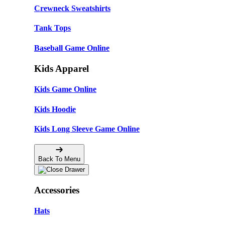
Crewneck Sweatshirts
Tank Tops
Baseball Game Online
Kids Apparel
Kids Game Online
Kids Hoodie
Kids Long Sleeve Game Online
Back To Menu
Accessories
Hats