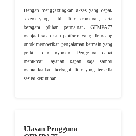
Dengan menggabungkan akses yang cepat,
sistem yang stabil, fitur keamanan, serta
beragam pilihan permainan, GEMPA77
menjadi salah satu platform yang dirancang
untuk memberikan pengalaman bermain yang
praktis dan nyaman. Pengguna dapat
menikmati layanan kapan saja sambil
memanfaatkan berbagai fitur yang tersedia
sesuai kebutuhan.
Ulasan Pengguna