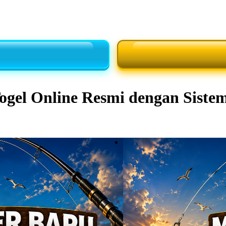
gel Online Resmi dengan Sistem