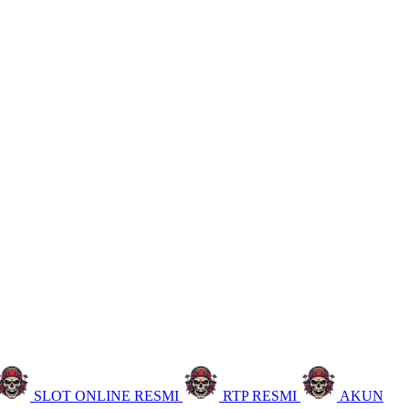
SLOT ONLINE RESMI
RTP RESMI
AKUN