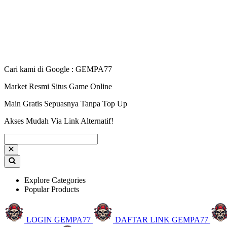
Cari kami di Google : GEMPA77
Market Resmi Situs Game Online
Main Gratis Sepuasnya Tanpa Top Up
Akses Mudah Via Link Alternatif!
Explore Categories
Popular Products
LOGIN GEMPA77
DAFTAR LINK GEMPA77