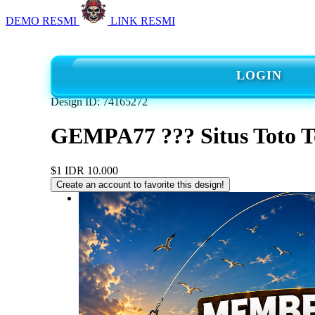
DEMO RESMI
LINK RESMI
LOGIN
Design ID: 74165272
GEMPA77 ??? Situs Toto To
$1
IDR 10.000
Create an account to favorite this design!