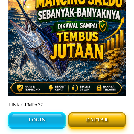
LINK GEMPA77
LOGIN
DAFTAR