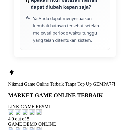
Apakah fitur batasan harian
dapat diubah kapan saja?
Ya Anda dapat menyesuaikan
kembali batasan tersebut setelah
melewati periode waktu tunggu
yang telah ditentukan sistem.
Nikmati
Game Online Terbaik
Tanpa Top Up
GEMPA77
!
MARKET GAME ONLINE TERBAIK
LINK GAME RESMI
4.9 out of 5
GAME DEMO ONLINE