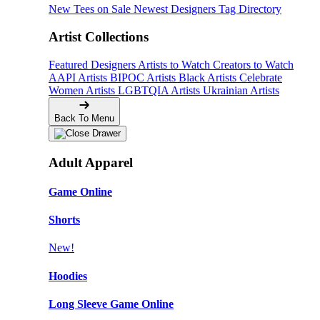
New Tees on Sale
Newest Designers
Tag Directory
Artist Collections
Featured Designers
Artists to Watch
Creators to Watch
AAPI Artists
BIPOC Artists
Black Artists
Celebrate
Women Artists
LGBTQIA Artists
Ukrainian Artists
Back To Menu
Adult Apparel
Game Online
Shorts
New!
Hoodies
Long Sleeve Game Online