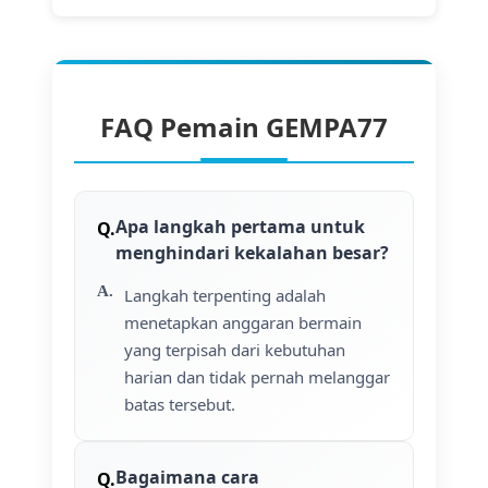
FAQ Pemain GEMPA77
Apa langkah pertama untuk
menghindari kekalahan besar?
Langkah terpenting adalah
menetapkan anggaran bermain
yang terpisah dari kebutuhan
harian dan tidak pernah melanggar
batas tersebut.
Bagaimana cara