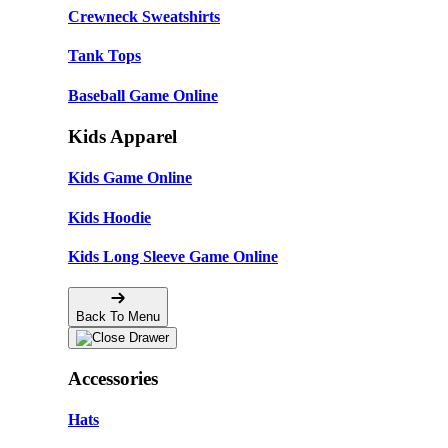
Crewneck Sweatshirts
Tank Tops
Baseball Game Online
Kids Apparel
Kids Game Online
Kids Hoodie
Kids Long Sleeve Game Online
Back To Menu
Accessories
Hats