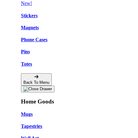
New!
Stickers
Magnets
Phone Cases
Pins
Totes
Back To Menu
Home Goods
Mugs
Tapestries