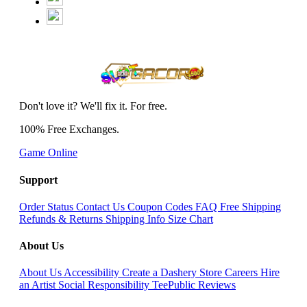
Don't love it? We'll fix it. For free.
100% Free Exchanges.
Game Online
Support
Order Status
Contact Us
Coupon Codes
FAQ
Free Shipping
Refunds & Returns
Shipping Info
Size Chart
About Us
About Us
Accessibility
Create a Dashery Store
Careers
Hire
an Artist
Social Responsibility
TeePublic Reviews