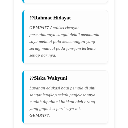
Rahmat Hidayat
GEMPA77
Analisis riwayat
permainannya sangat detail membantu
saya melihat pola kemenangan yang
sering muncul pada jam-jam tertentu
setiap harinya.
Siska Wahyuni
Layanan edukasi bagi pemula di sini
sangat lengkap sekali penjelasannya
mudah dipahami bahkan oleh orang
yang gaptek seperti saya ini.
GEMPA77
.