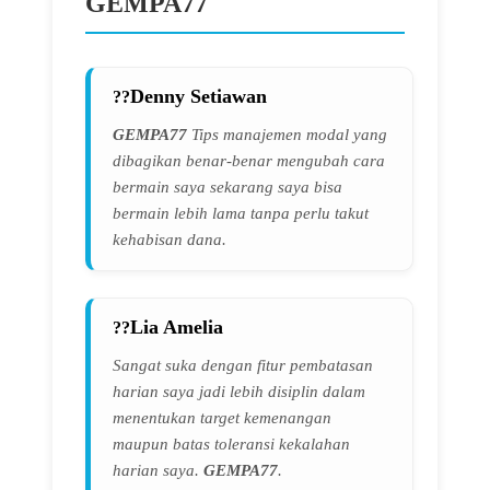
GEMPA77
Denny Setiawan
GEMPA77
Tips manajemen modal yang
dibagikan benar-benar mengubah cara
bermain saya sekarang saya bisa
bermain lebih lama tanpa perlu takut
kehabisan dana.
Lia Amelia
Sangat suka dengan fitur pembatasan
harian saya jadi lebih disiplin dalam
menentukan target kemenangan
maupun batas toleransi kekalahan
harian saya.
GEMPA77
.