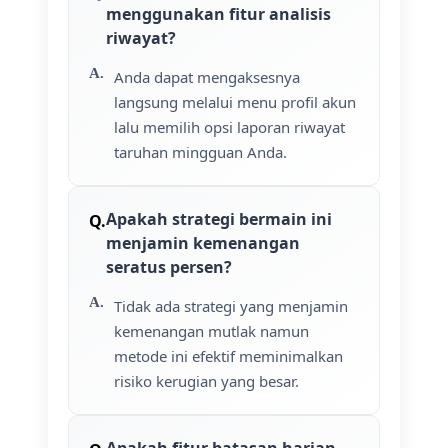
menggunakan fitur analisis
riwayat?
Anda dapat mengaksesnya
langsung melalui menu profil akun
lalu memilih opsi laporan riwayat
taruhan mingguan Anda.
Apakah strategi bermain ini
menjamin kemenangan
seratus persen?
Tidak ada strategi yang menjamin
kemenangan mutlak namun
metode ini efektif meminimalkan
risiko kerugian yang besar.