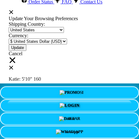
Order Status
FAQ
Contact Us
Update Your Browsing Preferences
Shipping Country:
Currency:
Cancel
Katie:
5'10"
160
PROMO
Select your person:
Male
Female
LOGIN
Height
Short
Med
Tall
DAFTAR
Weight
Slim
Avg
Heavy
WHATSAPP
View Size Chart