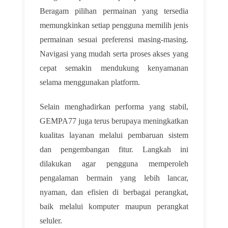
Beragam pilihan permainan yang tersedia
memungkinkan setiap pengguna memilih jenis
permainan sesuai preferensi masing-masing.
Navigasi yang mudah serta proses akses yang
cepat semakin mendukung kenyamanan
selama menggunakan platform.
Selain menghadirkan performa yang stabil,
GEMPA77 juga terus berupaya meningkatkan
kualitas layanan melalui pembaruan sistem
dan pengembangan fitur. Langkah ini
dilakukan agar pengguna memperoleh
pengalaman bermain yang lebih lancar,
nyaman, dan efisien di berbagai perangkat,
baik melalui komputer maupun perangkat
seluler.