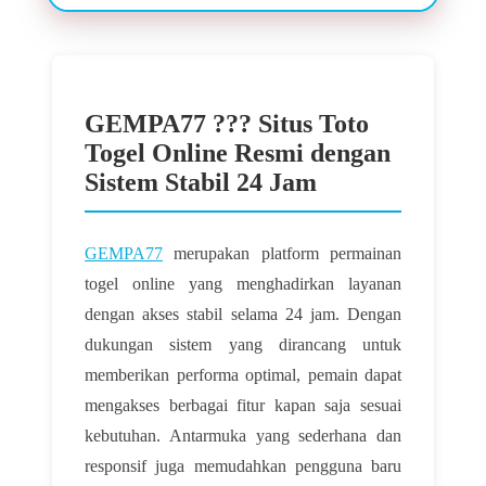
GEMPA77 ??? Situs Toto
Togel Online Resmi dengan
Sistem Stabil 24 Jam
GEMPA77
merupakan platform permainan
togel online yang menghadirkan layanan
dengan akses stabil selama 24 jam. Dengan
dukungan sistem yang dirancang untuk
memberikan performa optimal, pemain dapat
mengakses berbagai fitur kapan saja sesuai
kebutuhan. Antarmuka yang sederhana dan
responsif juga memudahkan pengguna baru