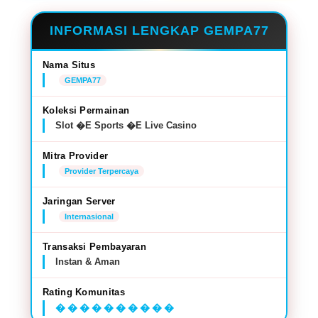
INFORMASI LENGKAP GEMPA77
Nama Situs
GEMPA77
Koleksi Permainan
Slot �E Sports �E Live Casino
Mitra Provider
Provider Terpercaya
Jaringan Server
Internasional
Transaksi Pembayaran
Instan & Aman
Rating Komunitas