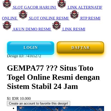
SLOT GACOR HARI INI
LINK ALTERNATIF
ONLINE
SLOT ONLINE RESMI
RTP RESMI
AKUN DEMO RESMI
LINK RESMI
LOGIN
DAFTAR
Design ID: 74165272
GEMPA77 ??? Situs Toto
Togel Online Resmi dengan
Sistem Stabil 24 Jam
$1
IDR 10.000
Create an account to favorite this design!