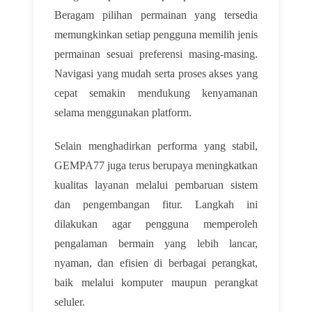
Beragam pilihan permainan yang tersedia
memungkinkan setiap pengguna memilih jenis
permainan sesuai preferensi masing-masing.
Navigasi yang mudah serta proses akses yang
cepat semakin mendukung kenyamanan
selama menggunakan platform.
Selain menghadirkan performa yang stabil,
GEMPA77 juga terus berupaya meningkatkan
kualitas layanan melalui pembaruan sistem
dan pengembangan fitur. Langkah ini
dilakukan agar pengguna memperoleh
pengalaman bermain yang lebih lancar,
nyaman, dan efisien di berbagai perangkat,
baik melalui komputer maupun perangkat
seluler.