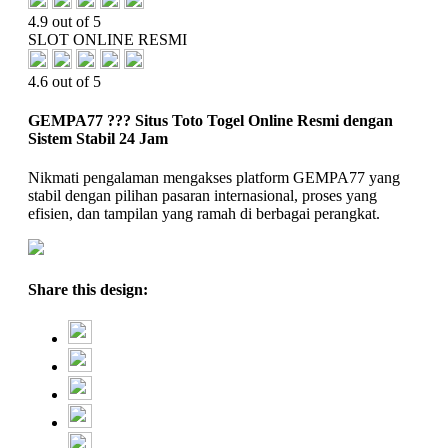
4.9 out of 5
SLOT ONLINE RESMI
4.6 out of 5
GEMPA77 ??? Situs Toto Togel Online Resmi dengan
Sistem Stabil 24 Jam
Nikmati pengalaman mengakses platform GEMPA77 yang
stabil dengan pilihan pasaran internasional, proses yang
efisien, dan tampilan yang ramah di berbagai perangkat.
Share this design: