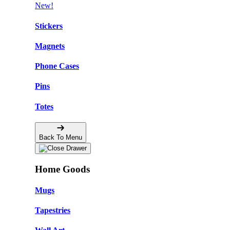
New!
Stickers
Magnets
Phone Cases
Pins
Totes
Back To Menu
Home Goods
Mugs
Tapestries