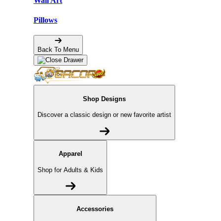
Wall Art
Pillows
Back To Menu
Shop Designs
Discover a classic design or new favorite artist
Apparel
Shop for Adults & Kids
Accessories