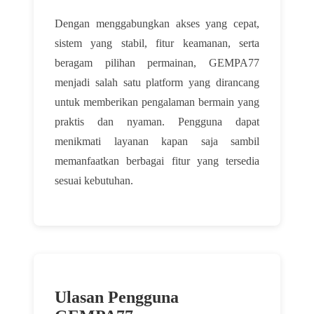
Dengan menggabungkan akses yang cepat,
sistem yang stabil, fitur keamanan, serta
beragam pilihan permainan, GEMPA77
menjadi salah satu platform yang dirancang
untuk memberikan pengalaman bermain yang
praktis dan nyaman. Pengguna dapat
menikmati layanan kapan saja sambil
memanfaatkan berbagai fitur yang tersedia
sesuai kebutuhan.
Ulasan Pengguna