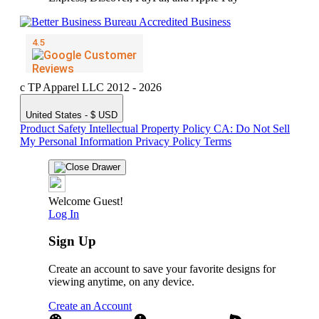
c TP Apparel LLC 2012 - 2026
United States - $ USD
Product Safety
Intellectual Property Policy
CA: Do Not Sell
My Personal Information
Privacy Policy
Terms
Welcome Guest!
Log In
Sign Up
Create an account to save your favorite designs for
viewing anytime, on any device.
Create an Account