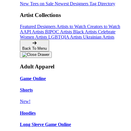
New Tees on Sale
Newest Designers
Tag Directory
Artist Collections
Featured Designers
Artists to Watch
Creators to Watch
AAPI Artists
BIPOC Artists
Black Artists
Celebrate
Women Artists
LGBTQIA Artists
Ukrainian Artists
Back To Menu
Adult Apparel
Game Online
Shorts
New!
Hoodies
Long Sleeve Game Online