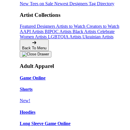
New Tees on Sale
Newest Designers
Tag Directory
Artist Collections
Featured Designers
Artists to Watch
Creators to Watch
AAPI Artists
BIPOC Artists
Black Artists
Celebrate
Women Artists
LGBTQIA Artists
Ukrainian Artists
Back To Menu
Adult Apparel
Game Online
Shorts
New!
Hoodies
Long Sleeve Game Online