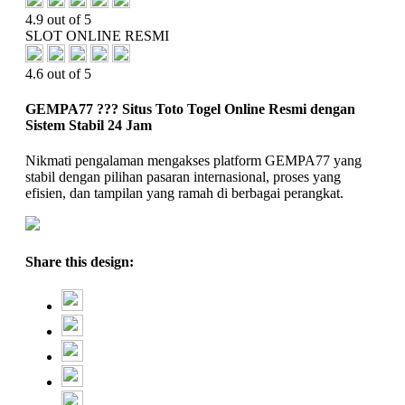
4.9 out of 5
SLOT ONLINE RESMI
4.6 out of 5
GEMPA77 ??? Situs Toto Togel Online Resmi dengan
Sistem Stabil 24 Jam
Nikmati pengalaman mengakses platform GEMPA77 yang
stabil dengan pilihan pasaran internasional, proses yang
efisien, dan tampilan yang ramah di berbagai perangkat.
Share this design: