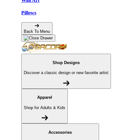
Wall Art
Pillows
Back To Menu
Shop Designs
Discover a classic design or new favorite artist
Apparel
Shop for Adults & Kids
Accessories