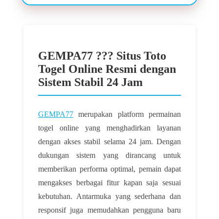
GEMPA77 ??? Situs Toto
Togel Online Resmi dengan
Sistem Stabil 24 Jam
GEMPA77
merupakan platform permainan
togel online yang menghadirkan layanan
dengan akses stabil selama 24 jam. Dengan
dukungan sistem yang dirancang untuk
memberikan performa optimal, pemain dapat
mengakses berbagai fitur kapan saja sesuai
kebutuhan. Antarmuka yang sederhana dan
responsif juga memudahkan pengguna baru