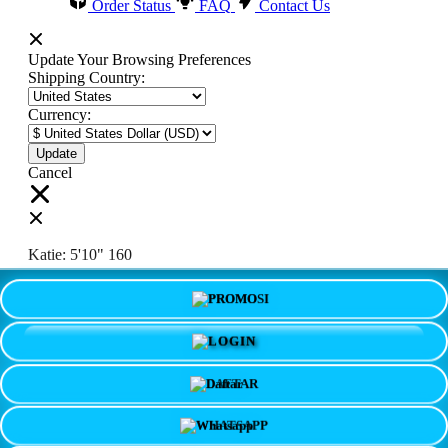
Order Status
FAQ
Contact Us
Update Your Browsing Preferences
Shipping Country:
Currency:
Cancel
Katie:
5'10"
160
PROMO
Select your person:
Male
Female
LOGIN
Height
Short
Med
Tall
DAFTAR
Weight
Slim
Avg
Heavy
WHATSAPP
View Size Chart