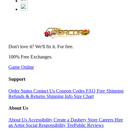
Don't love it? We'll fix it. For free.
100% Free Exchanges.
Game Online
Support
Order Status
Contact Us
Coupon Codes
FAQ
Free Shipping
Refunds & Returns
Shipping Info
Size Chart
About Us
About Us
Accessibility
Create a Dashery Store
Careers
Hire
an Artist
Social Responsibility
TeePublic Reviews