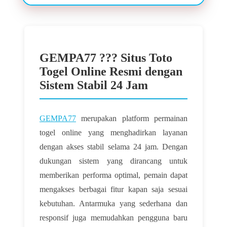
GEMPA77 ??? Situs Toto
Togel Online Resmi dengan
Sistem Stabil 24 Jam
GEMPA77
merupakan platform permainan
togel online yang menghadirkan layanan
dengan akses stabil selama 24 jam. Dengan
dukungan sistem yang dirancang untuk
memberikan performa optimal, pemain dapat
mengakses berbagai fitur kapan saja sesuai
kebutuhan. Antarmuka yang sederhana dan
responsif juga memudahkan pengguna baru