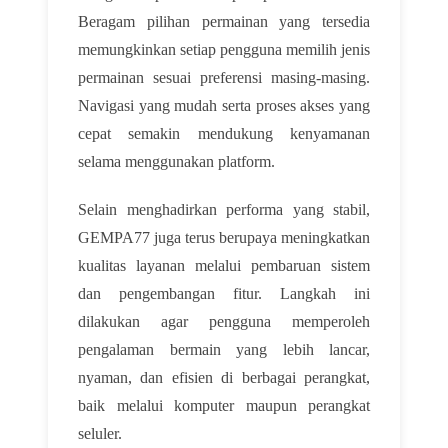
Beragam pilihan permainan yang tersedia
memungkinkan setiap pengguna memilih jenis
permainan sesuai preferensi masing-masing.
Navigasi yang mudah serta proses akses yang
cepat semakin mendukung kenyamanan
selama menggunakan platform.
Selain menghadirkan performa yang stabil,
GEMPA77 juga terus berupaya meningkatkan
kualitas layanan melalui pembaruan sistem
dan pengembangan fitur. Langkah ini
dilakukan agar pengguna memperoleh
pengalaman bermain yang lebih lancar,
nyaman, dan efisien di berbagai perangkat,
baik melalui komputer maupun perangkat
seluler.