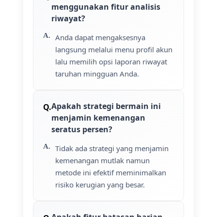
menggunakan fitur analisis
riwayat?
Anda dapat mengaksesnya
langsung melalui menu profil akun
lalu memilih opsi laporan riwayat
taruhan mingguan Anda.
Apakah strategi bermain ini
menjamin kemenangan
seratus persen?
Tidak ada strategi yang menjamin
kemenangan mutlak namun
metode ini efektif meminimalkan
risiko kerugian yang besar.