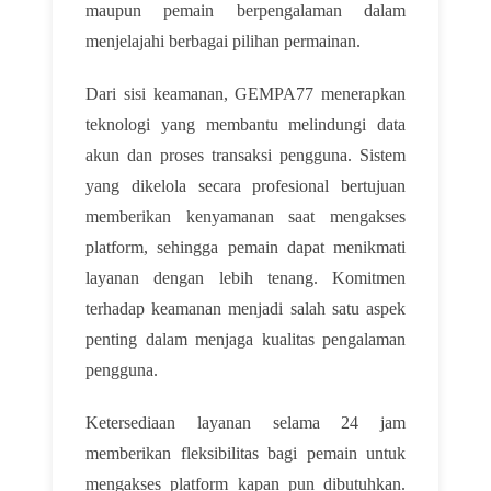
maupun pemain berpengalaman dalam
menjelajahi berbagai pilihan permainan.
Dari sisi keamanan, GEMPA77 menerapkan
teknologi yang membantu melindungi data
akun dan proses transaksi pengguna. Sistem
yang dikelola secara profesional bertujuan
memberikan kenyamanan saat mengakses
platform, sehingga pemain dapat menikmati
layanan dengan lebih tenang. Komitmen
terhadap keamanan menjadi salah satu aspek
penting dalam menjaga kualitas pengalaman
pengguna.
Ketersediaan layanan selama 24 jam
memberikan fleksibilitas bagi pemain untuk
mengakses platform kapan pun dibutuhkan.