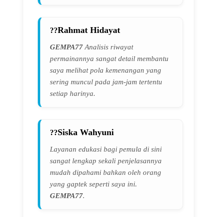
Rahmat Hidayat
GEMPA77
Analisis riwayat
permainannya sangat detail membantu
saya melihat pola kemenangan yang
sering muncul pada jam-jam tertentu
setiap harinya.
Siska Wahyuni
Layanan edukasi bagi pemula di sini
sangat lengkap sekali penjelasannya
mudah dipahami bahkan oleh orang
yang gaptek seperti saya ini.
GEMPA77
.