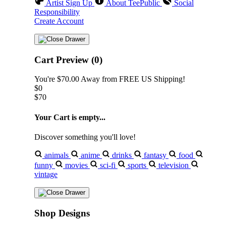
Artist Sign Up
About TeePublic
Social
Responsibility
Create Account
Cart Preview (0)
You're
$70.00
Away from
FREE US Shipping!
$0
$70
Your Cart is empty...
Discover something you'll love!
animals
anime
drinks
fantasy
food
funny
movies
sci-fi
sports
television
vintage
Shop Designs