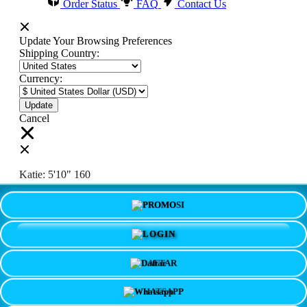
Order Status
FAQ
Contact Us
Update Your Browsing Preferences
Shipping Country:
Currency:
Cancel
Katie:
5'10"
160
PROMO
Select your person:
Male
Female
LOGIN
Height
Short
Med
Tall
DAFTAR
Weight
Slim
Avg
Heavy
WHATSAPP
View Size Chart