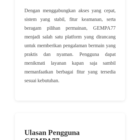
Dengan menggabungkan akses yang cepat,
sistem yang stabil, fitur keamanan, serta
beragam pilihan permainan, GEMPA77
menjadi salah satu platform yang dirancang
untuk memberikan pengalaman bermain yang
praktis dan nyaman. Pengguna dapat
menikmati layanan kapan saja sambil
memanfaatkan berbagai fitur yang tersedia
sesuai kebutuhan.
Ulasan Pengguna