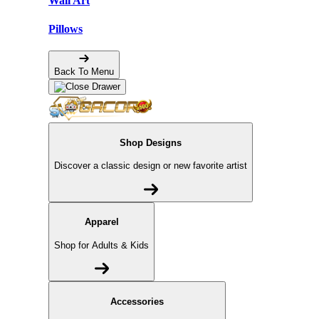
Wall Art
Pillows
Back To Menu
Shop Designs
Discover a classic design or new favorite artist
Apparel
Shop for Adults & Kids
Accessories