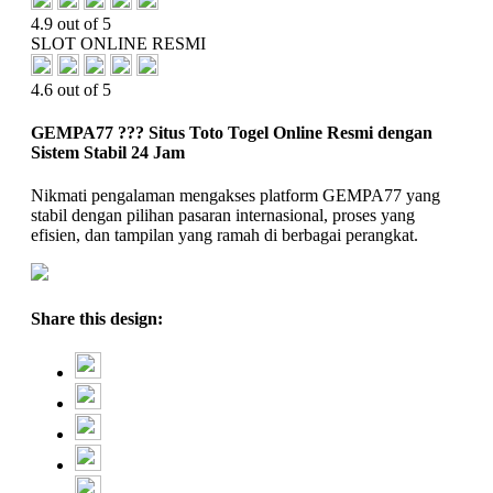
4.9 out of 5
SLOT ONLINE RESMI
4.6 out of 5
GEMPA77 ??? Situs Toto Togel Online Resmi dengan
Sistem Stabil 24 Jam
Nikmati pengalaman mengakses platform GEMPA77 yang
stabil dengan pilihan pasaran internasional, proses yang
efisien, dan tampilan yang ramah di berbagai perangkat.
Share this design: