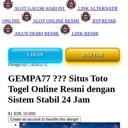
SLOT GACOR HARI INI
LINK ALTERNATIF
ONLINE
SLOT ONLINE RESMI
RTP RESMI
AKUN DEMO RESMI
LINK RESMI
LOGIN
DAFTAR
Design ID: 74165272
GEMPA77 ??? Situs Toto
Togel Online Resmi dengan
Sistem Stabil 24 Jam
$1
IDR 10.000
Create an account to favorite this design!