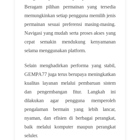
Beragam pilihan permainan yang tersedia
memungkinkan setiap pengguna memilih jenis
permainan sesuai preferensi masing-masing.
Navigasi yang mudah serta proses akses yang
cepat semakin mendukung kenyamanan
selama menggunakan platform.
Selain menghadirkan performa yang stabil,
GEMPA77 juga terus berupaya meningkatkan
kualitas layanan melalui pembaruan sistem
dan pengembangan fitur. Langkah ini
dilakukan agar pengguna memperoleh
pengalaman bermain yang lebih lancar,
nyaman, dan efisien di berbagai perangkat,
baik melalui komputer maupun perangkat
seluler.