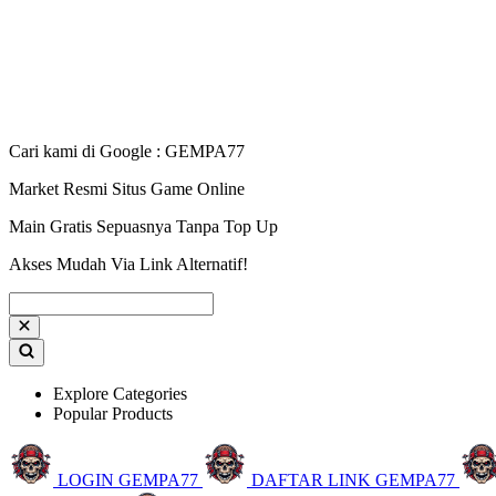
Cari kami di Google : GEMPA77
Market Resmi Situs Game Online
Main Gratis Sepuasnya Tanpa Top Up
Akses Mudah Via Link Alternatif!
Explore Categories
Popular Products
LOGIN GEMPA77
DAFTAR LINK GEMPA77