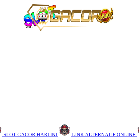
SLOT GACOR HARI INI
LINK ALTERNATIF ONLINE