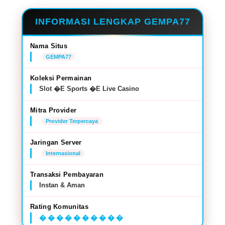
INFORMASI LENGKAP GEMPA77
Nama Situs
GEMPA77
Koleksi Permainan
Slot �E Sports �E Live Casino
Mitra Provider
Provider Terpercaya
Jaringan Server
Internasional
Transaksi Pembayaran
Instan & Aman
Rating Komunitas