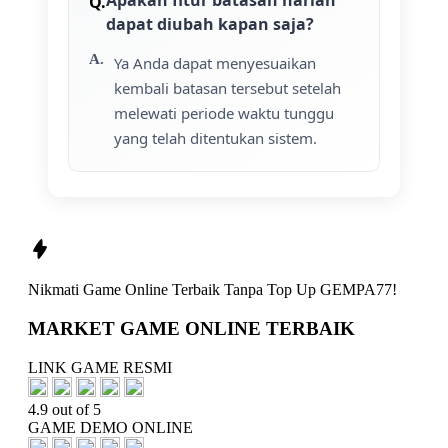
Apakah fitur batasan harian
dapat diubah kapan saja?
Ya Anda dapat menyesuaikan
kembali batasan tersebut setelah
melewati periode waktu tunggu
yang telah ditentukan sistem.
Nikmati
Game Online Terbaik
Tanpa Top Up
GEMPA77
!
MARKET GAME ONLINE TERBAIK
LINK GAME RESMI
4.9 out of 5
GAME DEMO ONLINE