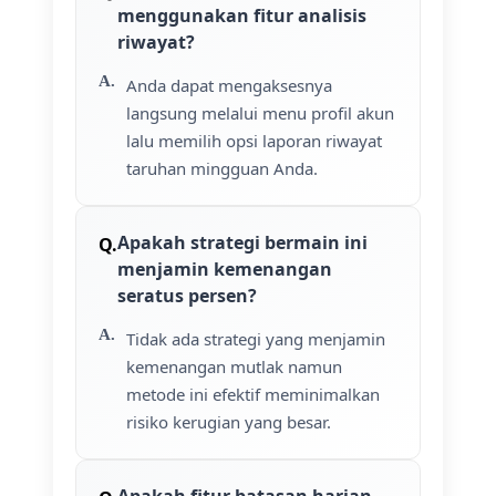
menggunakan fitur analisis
riwayat?
Anda dapat mengaksesnya
langsung melalui menu profil akun
lalu memilih opsi laporan riwayat
taruhan mingguan Anda.
Apakah strategi bermain ini
menjamin kemenangan
seratus persen?
Tidak ada strategi yang menjamin
kemenangan mutlak namun
metode ini efektif meminimalkan
risiko kerugian yang besar.