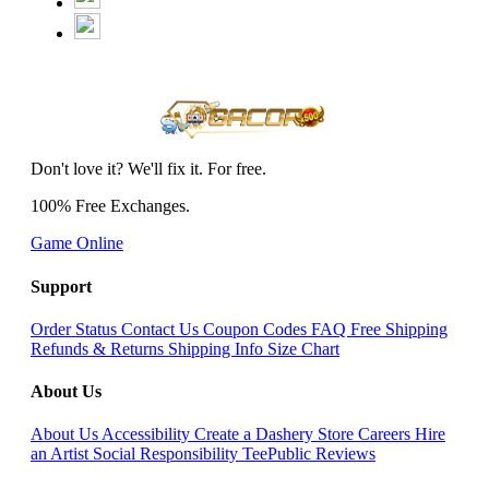
Don't love it? We'll fix it. For free.
100% Free Exchanges.
Game Online
Support
Order Status
Contact Us
Coupon Codes
FAQ
Free Shipping
Refunds & Returns
Shipping Info
Size Chart
About Us
About Us
Accessibility
Create a Dashery Store
Careers
Hire
an Artist
Social Responsibility
TeePublic Reviews