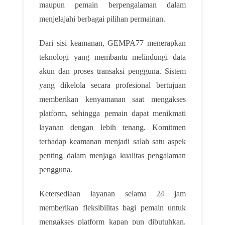
maupun pemain berpengalaman dalam
menjelajahi berbagai pilihan permainan.
Dari sisi keamanan, GEMPA77 menerapkan
teknologi yang membantu melindungi data
akun dan proses transaksi pengguna. Sistem
yang dikelola secara profesional bertujuan
memberikan kenyamanan saat mengakses
platform, sehingga pemain dapat menikmati
layanan dengan lebih tenang. Komitmen
terhadap keamanan menjadi salah satu aspek
penting dalam menjaga kualitas pengalaman
pengguna.
Ketersediaan layanan selama 24 jam
memberikan fleksibilitas bagi pemain untuk
mengakses platform kapan pun dibutuhkan.