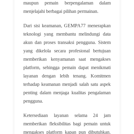
maupun pemain berpengalaman dalam
menjelajahi berbagai pilihan permainan.
Dari sisi keamanan, GEMPA77 menerapkan
teknologi yang membantu melindungi data
akun dan proses transaksi pengguna. Sistem
yang dikelola secara profesional bertujuan
memberikan kenyamanan saat mengakses
platform, sehingga pemain dapat menikmati
layanan dengan lebih tenang. Komitmen
terhadap keamanan menjadi salah satu aspek
penting dalam menjaga kualitas pengalaman
pengguna.
Ketersediaan layanan selama 24 jam
memberikan fleksibilitas bagi pemain untuk
mengakses platform kapan pun dibutuhkan.