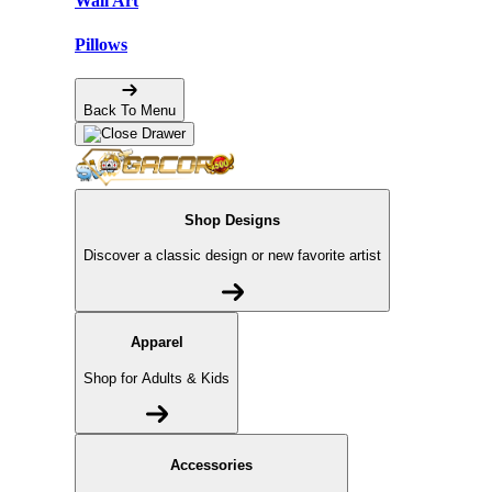
Wall Art
Pillows
Back To Menu
Shop Designs
Discover a classic design or new favorite artist
Apparel
Shop for Adults & Kids
Accessories