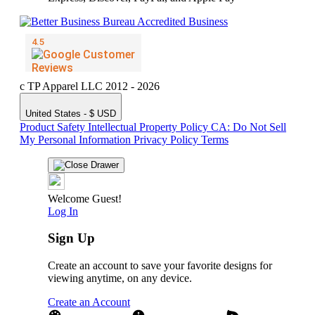
c TP Apparel LLC 2012 - 2026
United States - $ USD
Product Safety
Intellectual Property Policy
CA: Do Not Sell
My Personal Information
Privacy Policy
Terms
Welcome Guest!
Log In
Sign Up
Create an account to save your favorite designs for
viewing anytime, on any device.
Create an Account