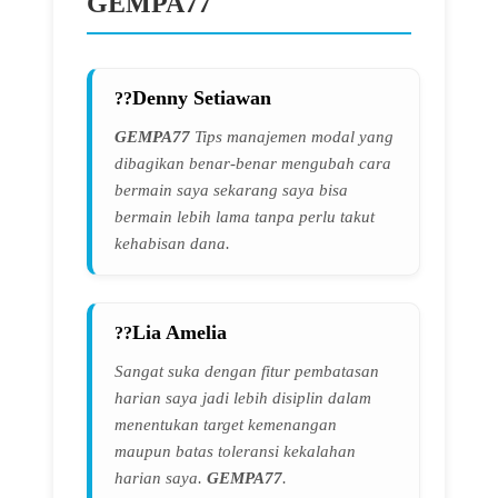
GEMPA77
Denny Setiawan
GEMPA77
Tips manajemen modal yang
dibagikan benar-benar mengubah cara
bermain saya sekarang saya bisa
bermain lebih lama tanpa perlu takut
kehabisan dana.
Lia Amelia
Sangat suka dengan fitur pembatasan
harian saya jadi lebih disiplin dalam
menentukan target kemenangan
maupun batas toleransi kekalahan
harian saya.
GEMPA77
.