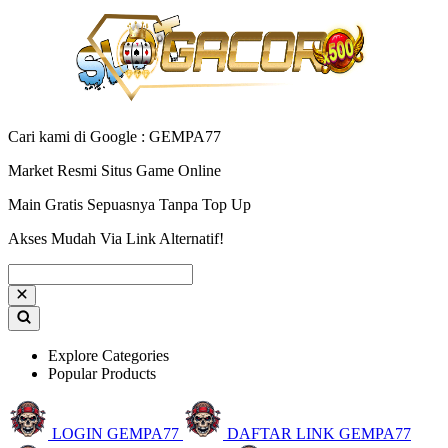
Cari kami di Google : GEMPA77
Market Resmi Situs Game Online
Main Gratis Sepuasnya Tanpa Top Up
Akses Mudah Via Link Alternatif!
Explore Categories
Popular Products
LOGIN GEMPA77
DAFTAR LINK GEMPA77