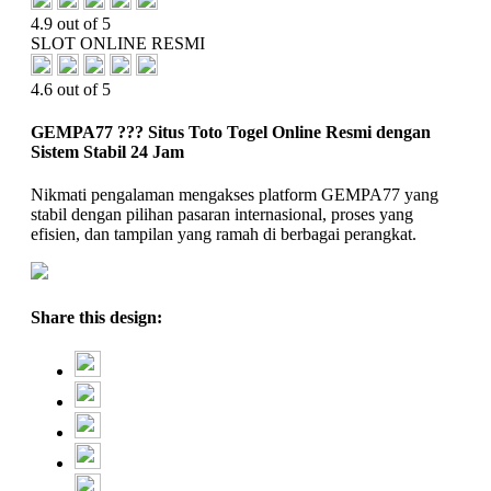
4.9 out of 5
SLOT ONLINE RESMI
4.6 out of 5
GEMPA77 ??? Situs Toto Togel Online Resmi dengan
Sistem Stabil 24 Jam
Nikmati pengalaman mengakses platform GEMPA77 yang
stabil dengan pilihan pasaran internasional, proses yang
efisien, dan tampilan yang ramah di berbagai perangkat.
Share this design: