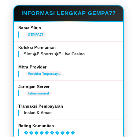
INFORMASI LENGKAP GEMPA77
Nama Situs
GEMPA77
Koleksi Permainan
Slot �E Sports �E Live Casino
Mitra Provider
Provider Terpercaya
Jaringan Server
Internasional
Transaksi Pembayaran
Instan & Aman
Rating Komunitas