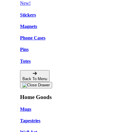
New!
Stickers
Magnets
Phone Cases
Pins
Totes
Back To Menu
Home Goods
Mugs
Tapestries