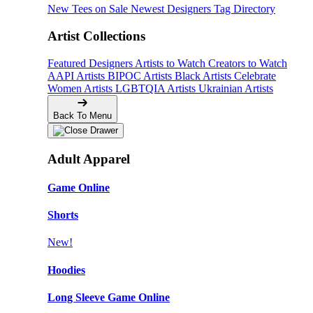
New Tees on Sale
Newest Designers
Tag Directory
Artist Collections
Featured Designers
Artists to Watch
Creators to Watch
AAPI Artists
BIPOC Artists
Black Artists
Celebrate
Women Artists
LGBTQIA Artists
Ukrainian Artists
Back To Menu
Adult Apparel
Game Online
Shorts
New!
Hoodies
Long Sleeve Game Online