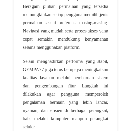
Beragam pilihan permainan yang tersedia
memungkinkan setiap pengguna memilih jenis
permainan sesuai preferensi masing-masing.
Navigasi yang mudah serta proses akses yang
cepat semakin mendukung kenyamanan
selama menggunakan platform.
Selain menghadirkan performa yang stabil,
GEMPA77 juga terus berupaya meningkatkan
kualitas layanan melalui pembaruan sistem
dan pengembangan fitur. Langkah ini
dilakukan agar pengguna memperoleh
pengalaman bermain yang lebih lancar,
nyaman, dan efisien di berbagai perangkat,
baik melalui komputer maupun perangkat
seluler.