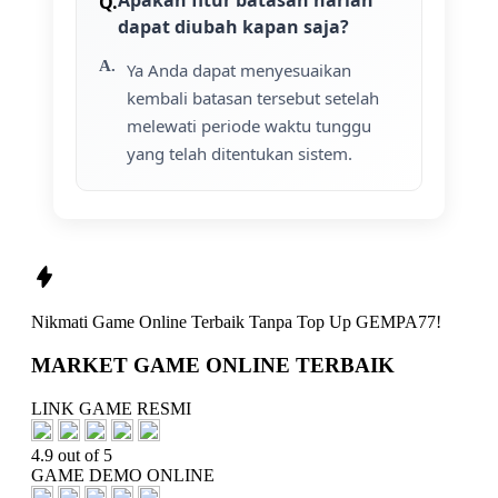
Apakah fitur batasan harian
dapat diubah kapan saja?
Ya Anda dapat menyesuaikan
kembali batasan tersebut setelah
melewati periode waktu tunggu
yang telah ditentukan sistem.
Nikmati
Game Online Terbaik
Tanpa Top Up
GEMPA77
!
MARKET GAME ONLINE TERBAIK
LINK GAME RESMI
4.9 out of 5
GAME DEMO ONLINE