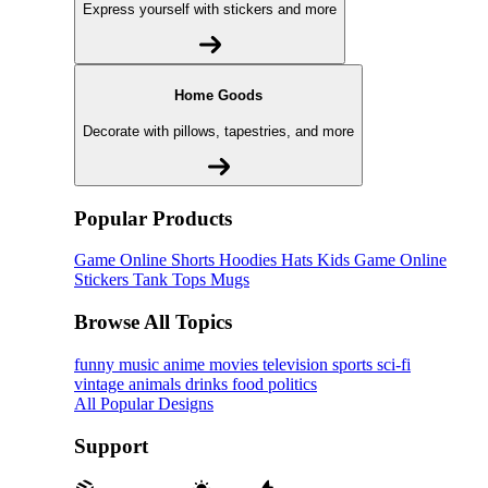
Express yourself with stickers and more
Home Goods
Decorate with pillows, tapestries, and more
Popular Products
Game Online
Shorts
Hoodies
Hats
Kids Game Online
Stickers
Tank Tops
Mugs
Browse All Topics
funny
music
anime
movies
television
sports
sci-fi
vintage
animals
drinks
food
politics
All Popular Designs
Support