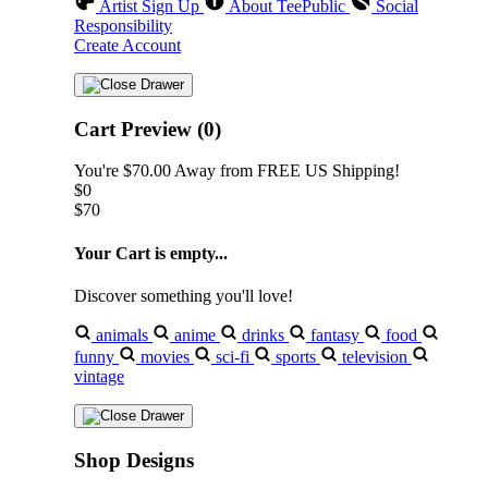
Artist Sign Up
About TeePublic
Social
Responsibility
Create Account
Cart Preview (0)
You're
$70.00
Away from
FREE US Shipping!
$0
$70
Your Cart is empty...
Discover something you'll love!
animals
anime
drinks
fantasy
food
funny
movies
sci-fi
sports
television
vintage
Shop Designs