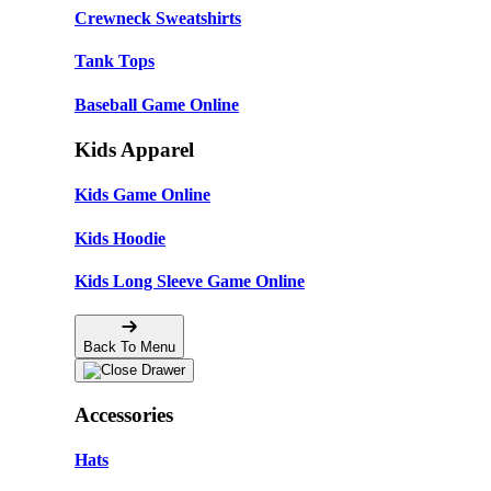
Crewneck Sweatshirts
Tank Tops
Baseball Game Online
Kids Apparel
Kids Game Online
Kids Hoodie
Kids Long Sleeve Game Online
Back To Menu
Accessories
Hats