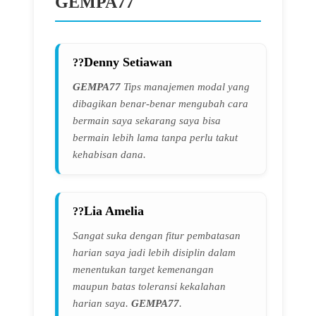
GEMPA77
Denny Setiawan
GEMPA77
Tips manajemen modal yang
dibagikan benar-benar mengubah cara
bermain saya sekarang saya bisa
bermain lebih lama tanpa perlu takut
kehabisan dana.
Lia Amelia
Sangat suka dengan fitur pembatasan
harian saya jadi lebih disiplin dalam
menentukan target kemenangan
maupun batas toleransi kekalahan
harian saya.
GEMPA77
.