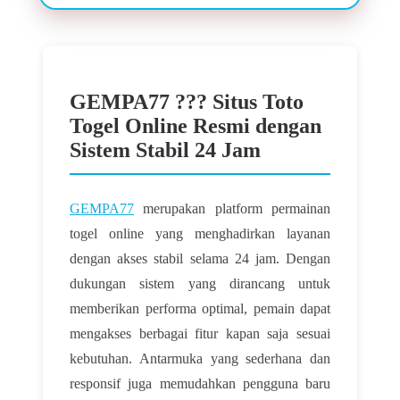
GEMPA77 ??? Situs Toto
Togel Online Resmi dengan
Sistem Stabil 24 Jam
GEMPA77
merupakan platform permainan
togel online yang menghadirkan layanan
dengan akses stabil selama 24 jam. Dengan
dukungan sistem yang dirancang untuk
memberikan performa optimal, pemain dapat
mengakses berbagai fitur kapan saja sesuai
kebutuhan. Antarmuka yang sederhana dan
responsif juga memudahkan pengguna baru