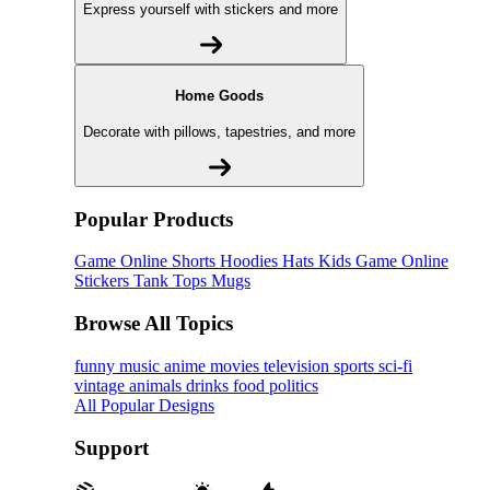
Express yourself with stickers and more
Home Goods
Decorate with pillows, tapestries, and more
Popular Products
Game Online
Shorts
Hoodies
Hats
Kids Game Online
Stickers
Tank Tops
Mugs
Browse All Topics
funny
music
anime
movies
television
sports
sci-fi
vintage
animals
drinks
food
politics
All Popular Designs
Support