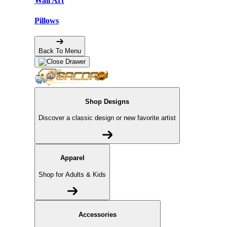
Wall Art
Pillows
Back To Menu
Shop Designs
Discover a classic design or new favorite artist
Apparel
Shop for Adults & Kids
Accessories