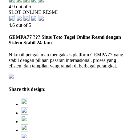
4.9 out of 5
SLOT ONLINE RESMI
4.6 out of 5
GEMPA77 ??? Situs Toto Togel Online Resmi dengan
Sistem Stabil 24 Jam
Nikmati pengalaman mengakses platform GEMPA77 yang
stabil dengan pilihan pasaran internasional, proses yang
efisien, dan tampilan yang ramah di berbagai perangkat.
Share this design: