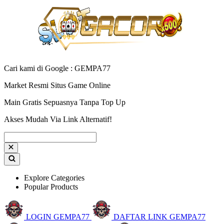
Cari kami di Google : GEMPA77
Market Resmi Situs Game Online
Main Gratis Sepuasnya Tanpa Top Up
Akses Mudah Via Link Alternatif!
Explore Categories
Popular Products
LOGIN GEMPA77
DAFTAR LINK GEMPA77