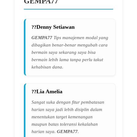
GEMPA77
Denny Setiawan
GEMPA77
Tips manajemen modal yang
dibagikan benar-benar mengubah cara
bermain saya sekarang saya bisa
bermain lebih lama tanpa perlu takut
kehabisan dana.
Lia Amelia
Sangat suka dengan fitur pembatasan
harian saya jadi lebih disiplin dalam
menentukan target kemenangan
maupun batas toleransi kekalahan
harian saya.
GEMPA77
.