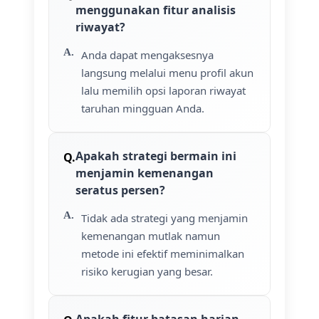
menggunakan fitur analisis
riwayat?
Anda dapat mengaksesnya
langsung melalui menu profil akun
lalu memilih opsi laporan riwayat
taruhan mingguan Anda.
Apakah strategi bermain ini
menjamin kemenangan
seratus persen?
Tidak ada strategi yang menjamin
kemenangan mutlak namun
metode ini efektif meminimalkan
risiko kerugian yang besar.