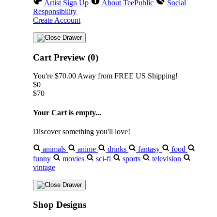
Artist Sign Up
About TeePublic
Social
Responsibility
Create Account
Cart Preview (0)
You're
$70.00
Away from
FREE US Shipping!
$0
$70
Your Cart is empty...
Discover something you'll love!
animals
anime
drinks
fantasy
food
funny
movies
sci-fi
sports
television
vintage
Shop Designs