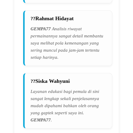
Rahmat Hidayat
GEMPA77
Analisis riwayat
permainannya sangat detail membantu
saya melihat pola kemenangan yang
sering muncul pada jam-jam tertentu
setiap harinya.
Siska Wahyuni
Layanan edukasi bagi pemula di sini
sangat lengkap sekali penjelasannya
mudah dipahami bahkan oleh orang
yang gaptek seperti saya ini.
GEMPA77
.