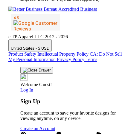
c TP Apparel LLC 2012 - 2026
United States - $ USD
Product Safety
Intellectual Property Policy
CA: Do Not Sell
My Personal Information
Privacy Policy
Terms
Welcome Guest!
Log In
Sign Up
Create an account to save your favorite designs for
viewing anytime, on any device.
Create an Account