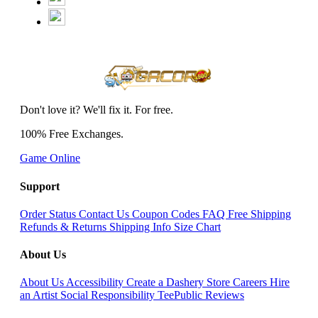
Don't love it? We'll fix it. For free.
100% Free Exchanges.
Game Online
Support
Order Status
Contact Us
Coupon Codes
FAQ
Free Shipping
Refunds & Returns
Shipping Info
Size Chart
About Us
About Us
Accessibility
Create a Dashery Store
Careers
Hire
an Artist
Social Responsibility
TeePublic Reviews