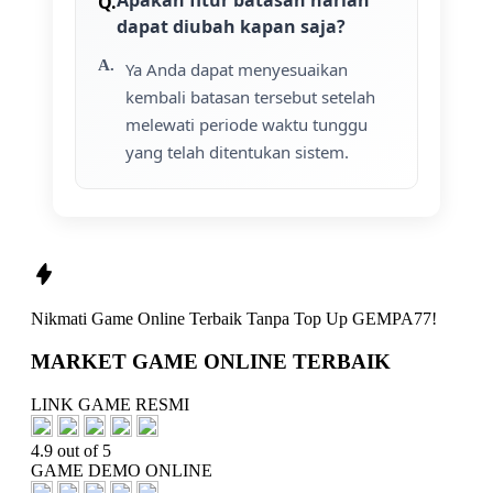
Apakah fitur batasan harian
dapat diubah kapan saja?
Ya Anda dapat menyesuaikan
kembali batasan tersebut setelah
melewati periode waktu tunggu
yang telah ditentukan sistem.
Nikmati
Game Online Terbaik
Tanpa Top Up
GEMPA77
!
MARKET GAME ONLINE TERBAIK
LINK GAME RESMI
4.9 out of 5
GAME DEMO ONLINE