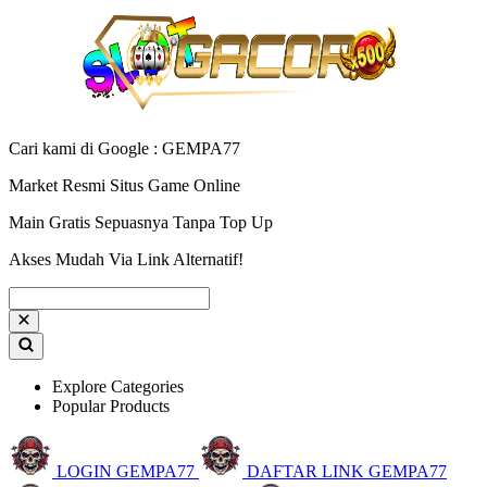
Cari kami di Google : GEMPA77
Market Resmi Situs Game Online
Main Gratis Sepuasnya Tanpa Top Up
Akses Mudah Via Link Alternatif!
Explore Categories
Popular Products
LOGIN GEMPA77
DAFTAR LINK GEMPA77