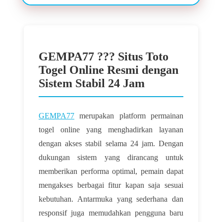
GEMPA77 ??? Situs Toto
Togel Online Resmi dengan
Sistem Stabil 24 Jam
GEMPA77
merupakan platform permainan
togel online yang menghadirkan layanan
dengan akses stabil selama 24 jam. Dengan
dukungan sistem yang dirancang untuk
memberikan performa optimal, pemain dapat
mengakses berbagai fitur kapan saja sesuai
kebutuhan. Antarmuka yang sederhana dan
responsif juga memudahkan pengguna baru