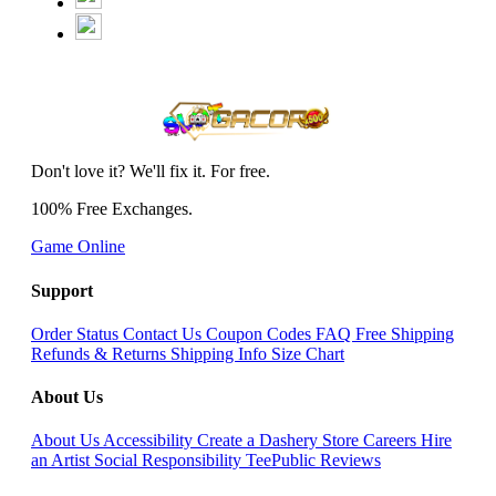
Don't love it? We'll fix it. For free.
100% Free Exchanges.
Game Online
Support
Order Status
Contact Us
Coupon Codes
FAQ
Free Shipping
Refunds & Returns
Shipping Info
Size Chart
About Us
About Us
Accessibility
Create a Dashery Store
Careers
Hire
an Artist
Social Responsibility
TeePublic Reviews