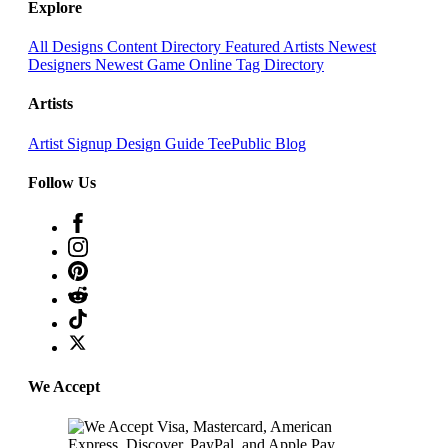
Explore
All Designs
Content Directory
Featured Artists
Newest
Designers
Newest Game Online
Tag Directory
Artists
Artist Signup
Design Guide
TeePublic Blog
Follow Us
We Accept