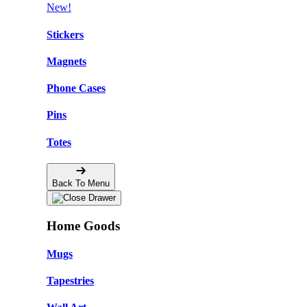
New!
Stickers
Magnets
Phone Cases
Pins
Totes
Back To Menu
Home Goods
Mugs
Tapestries