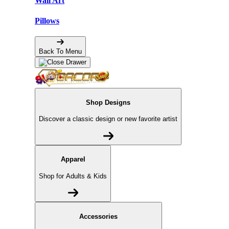
Wall Art
Pillows
Back To Menu
Shop Designs
Discover a classic design or new favorite artist
Apparel
Shop for Adults & Kids
Accessories