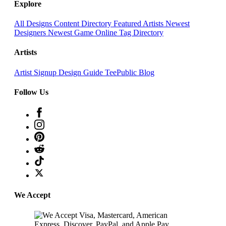
Explore
All Designs
Content Directory
Featured Artists
Newest
Designers
Newest Game Online
Tag Directory
Artists
Artist Signup
Design Guide
TeePublic Blog
Follow Us
We Accept