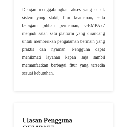
Dengan menggabungkan akses yang cepat,
sistem yang stabil, fitur keamanan, serta
beragam pilihan permainan, GEMPA77
menjadi salah satu platform yang dirancang
untuk memberikan pengalaman bermain yang
praktis dan nyaman. Pengguna dapat
menikmati layanan kapan saja sambil
memanfaatkan berbagai fitur yang tersedia
sesuai kebutuhan.
Ulasan Pengguna