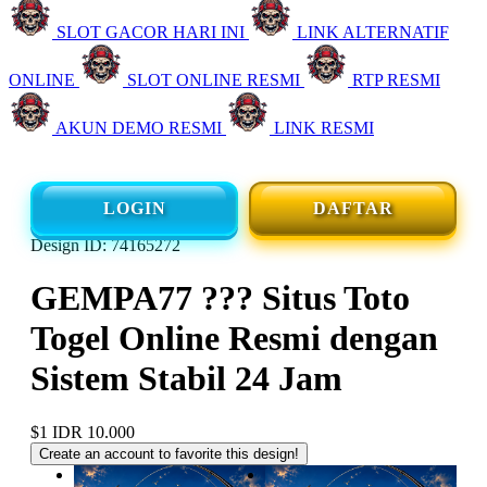
SLOT GACOR HARI INI
LINK ALTERNATIF
ONLINE
SLOT ONLINE RESMI
RTP RESMI
AKUN DEMO RESMI
LINK RESMI
LOGIN
DAFTAR
Design ID: 74165272
GEMPA77 ??? Situs Toto
Togel Online Resmi dengan
Sistem Stabil 24 Jam
$1
IDR 10.000
Create an account to favorite this design!