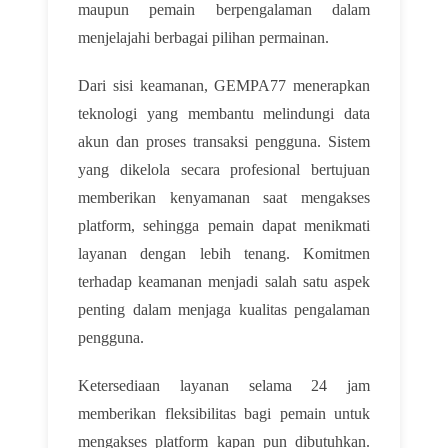
maupun pemain berpengalaman dalam
menjelajahi berbagai pilihan permainan.
Dari sisi keamanan, GEMPA77 menerapkan
teknologi yang membantu melindungi data
akun dan proses transaksi pengguna. Sistem
yang dikelola secara profesional bertujuan
memberikan kenyamanan saat mengakses
platform, sehingga pemain dapat menikmati
layanan dengan lebih tenang. Komitmen
terhadap keamanan menjadi salah satu aspek
penting dalam menjaga kualitas pengalaman
pengguna.
Ketersediaan layanan selama 24 jam
memberikan fleksibilitas bagi pemain untuk
mengakses platform kapan pun dibutuhkan.