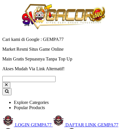
Cari kami di Google : GEMPA77
Market Resmi Situs Game Online
Main Gratis Sepuasnya Tanpa Top Up
Akses Mudah Via Link Alternatif!
Explore Categories
Popular Products
LOGIN GEMPA77
DAFTAR LINK GEMPA77