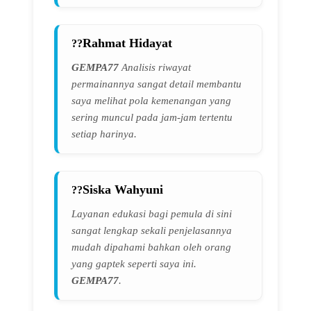
Rahmat Hidayat
GEMPA77
Analisis riwayat
permainannya sangat detail membantu
saya melihat pola kemenangan yang
sering muncul pada jam-jam tertentu
setiap harinya.
Siska Wahyuni
Layanan edukasi bagi pemula di sini
sangat lengkap sekali penjelasannya
mudah dipahami bahkan oleh orang
yang gaptek seperti saya ini.
GEMPA77
.