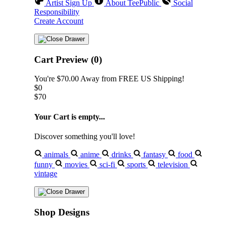
Artist Sign Up
About TeePublic
Social
Responsibility
Create Account
Cart Preview (0)
You're
$70.00
Away from
FREE US Shipping!
$0
$70
Your Cart is empty...
Discover something you'll love!
animals
anime
drinks
fantasy
food
funny
movies
sci-fi
sports
television
vintage
Shop Designs