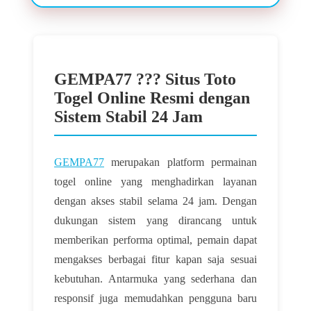
GEMPA77 ??? Situs Toto
Togel Online Resmi dengan
Sistem Stabil 24 Jam
GEMPA77
merupakan platform permainan
togel online yang menghadirkan layanan
dengan akses stabil selama 24 jam. Dengan
dukungan sistem yang dirancang untuk
memberikan performa optimal, pemain dapat
mengakses berbagai fitur kapan saja sesuai
kebutuhan. Antarmuka yang sederhana dan
responsif juga memudahkan pengguna baru