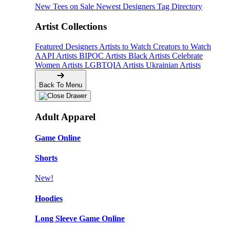
New Tees on Sale
Newest Designers
Tag Directory
Artist Collections
Featured Designers
Artists to Watch
Creators to Watch
AAPI Artists
BIPOC Artists
Black Artists
Celebrate
Women Artists
LGBTQIA Artists
Ukrainian Artists
Back To Menu
Adult Apparel
Game Online
Shorts
New!
Hoodies
Long Sleeve Game Online