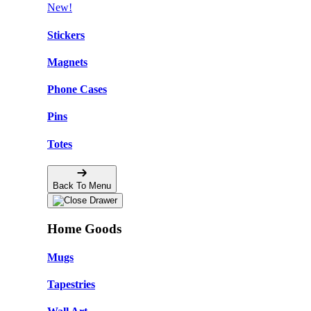
New!
Stickers
Magnets
Phone Cases
Pins
Totes
Back To Menu
Home Goods
Mugs
Tapestries