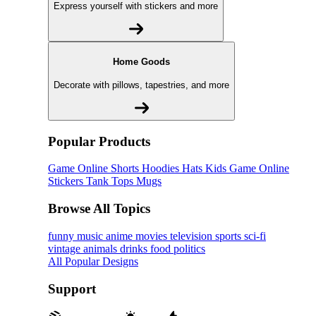
Express yourself with stickers and more
Home Goods
Decorate with pillows, tapestries, and more
Popular Products
Game Online
Shorts
Hoodies
Hats
Kids Game Online
Stickers
Tank Tops
Mugs
Browse All Topics
funny
music
anime
movies
television
sports
sci-fi
vintage
animals
drinks
food
politics
All Popular Designs
Support