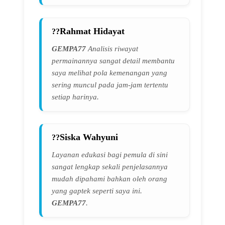
Rahmat Hidayat
GEMPA77
Analisis riwayat
permainannya sangat detail membantu
saya melihat pola kemenangan yang
sering muncul pada jam-jam tertentu
setiap harinya.
Siska Wahyuni
Layanan edukasi bagi pemula di sini
sangat lengkap sekali penjelasannya
mudah dipahami bahkan oleh orang
yang gaptek seperti saya ini.
GEMPA77
.