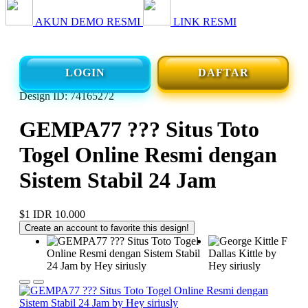
AKUN DEMO RESMI
LINK RESMI
LOGIN
DAFTAR
Design ID: 74165272
GEMPA77 ??? Situs Toto
Togel Online Resmi dengan
Sistem Stabil 24 Jam
$1
IDR 10.000
Create an account to favorite this design!