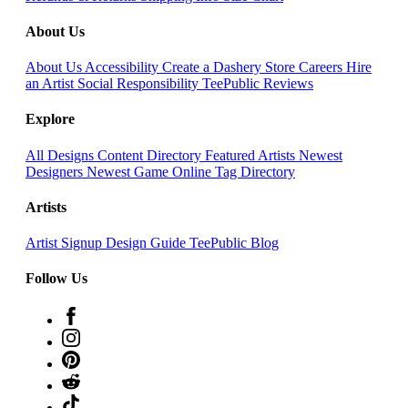
About Us
About Us
Accessibility
Create a Dashery Store
Careers
Hire
an Artist
Social Responsibility
TeePublic Reviews
Explore
All Designs
Content Directory
Featured Artists
Newest
Designers
Newest Game Online
Tag Directory
Artists
Artist Signup
Design Guide
TeePublic Blog
Follow Us