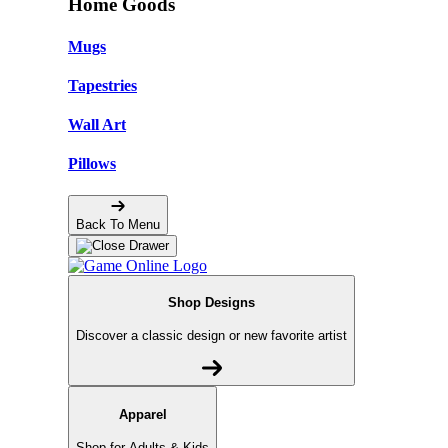
Home Goods
Mugs
Tapestries
Wall Art
Pillows
Back To Menu
Shop Designs
Discover a classic design or new favorite artist
Apparel
Shop for Adults & Kids