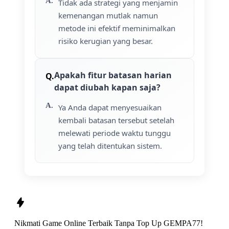
Tidak ada strategi yang menjamin
kemenangan mutlak namun
metode ini efektif meminimalkan
risiko kerugian yang besar.
Apakah fitur batasan harian
dapat diubah kapan saja?
Ya Anda dapat menyesuaikan
kembali batasan tersebut setelah
melewati periode waktu tunggu
yang telah ditentukan sistem.
Nikmati
Game Online Terbaik
Tanpa Top Up
GEMPA77
!