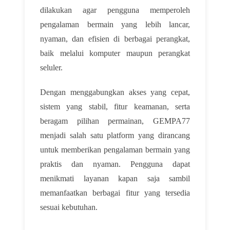
dilakukan agar pengguna memperoleh
pengalaman bermain yang lebih lancar,
nyaman, dan efisien di berbagai perangkat,
baik melalui komputer maupun perangkat
seluler.
Dengan menggabungkan akses yang cepat,
sistem yang stabil, fitur keamanan, serta
beragam pilihan permainan, GEMPA77
menjadi salah satu platform yang dirancang
untuk memberikan pengalaman bermain yang
praktis dan nyaman. Pengguna dapat
menikmati layanan kapan saja sambil
memanfaatkan berbagai fitur yang tersedia
sesuai kebutuhan.