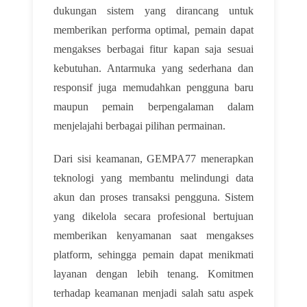
dukungan sistem yang dirancang untuk
memberikan performa optimal, pemain dapat
mengakses berbagai fitur kapan saja sesuai
kebutuhan. Antarmuka yang sederhana dan
responsif juga memudahkan pengguna baru
maupun pemain berpengalaman dalam
menjelajahi berbagai pilihan permainan.
Dari sisi keamanan, GEMPA77 menerapkan
teknologi yang membantu melindungi data
akun dan proses transaksi pengguna. Sistem
yang dikelola secara profesional bertujuan
memberikan kenyamanan saat mengakses
platform, sehingga pemain dapat menikmati
layanan dengan lebih tenang. Komitmen
terhadap keamanan menjadi salah satu aspek