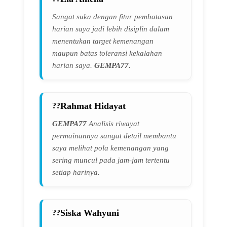
Sangat suka dengan fitur pembatasan
harian saya jadi lebih disiplin dalam
menentukan target kemenangan
maupun batas toleransi kekalahan
harian saya.
GEMPA77
.
Rahmat Hidayat
GEMPA77
Analisis riwayat
permainannya sangat detail membantu
saya melihat pola kemenangan yang
sering muncul pada jam-jam tertentu
setiap harinya.
Siska Wahyuni