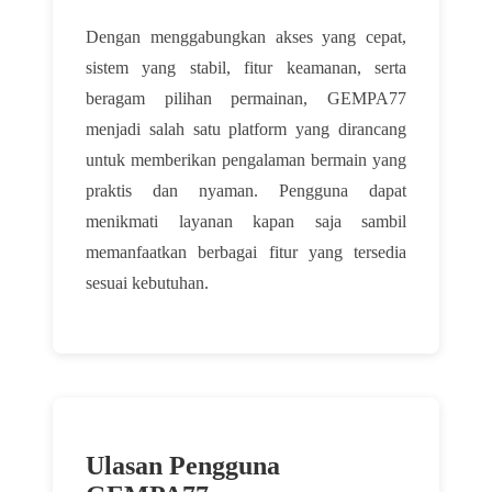
Dengan menggabungkan akses yang cepat,
sistem yang stabil, fitur keamanan, serta
beragam pilihan permainan, GEMPA77
menjadi salah satu platform yang dirancang
untuk memberikan pengalaman bermain yang
praktis dan nyaman. Pengguna dapat
menikmati layanan kapan saja sambil
memanfaatkan berbagai fitur yang tersedia
sesuai kebutuhan.
Ulasan Pengguna