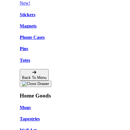
New!
Stickers
Magnets
Phone Cases
Pins
Totes
Back To Menu
Home Goods
Mugs
Tapestries