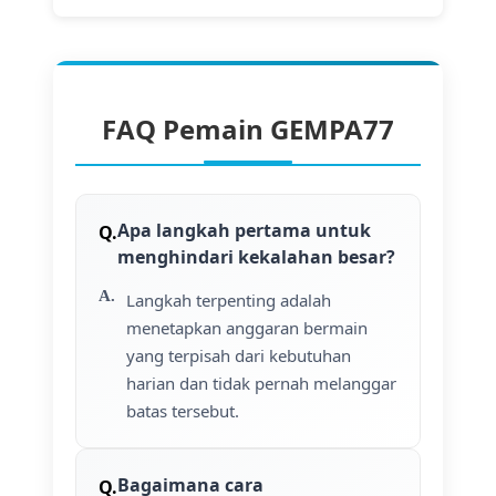
FAQ Pemain GEMPA77
Apa langkah pertama untuk
menghindari kekalahan besar?
Langkah terpenting adalah
menetapkan anggaran bermain
yang terpisah dari kebutuhan
harian dan tidak pernah melanggar
batas tersebut.
Bagaimana cara