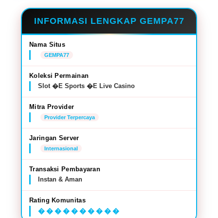
INFORMASI LENGKAP GEMPA77
Nama Situs
GEMPA77
Koleksi Permainan
Slot �E Sports �E Live Casino
Mitra Provider
Provider Terpercaya
Jaringan Server
Internasional
Transaksi Pembayaran
Instan & Aman
Rating Komunitas