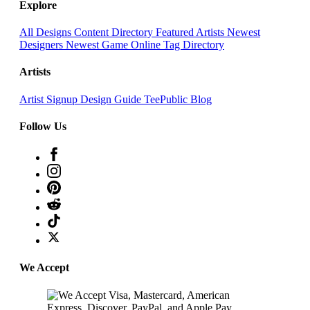
Explore
All Designs
Content Directory
Featured Artists
Newest
Designers
Newest Game Online
Tag Directory
Artists
Artist Signup
Design Guide
TeePublic Blog
Follow Us
We Accept