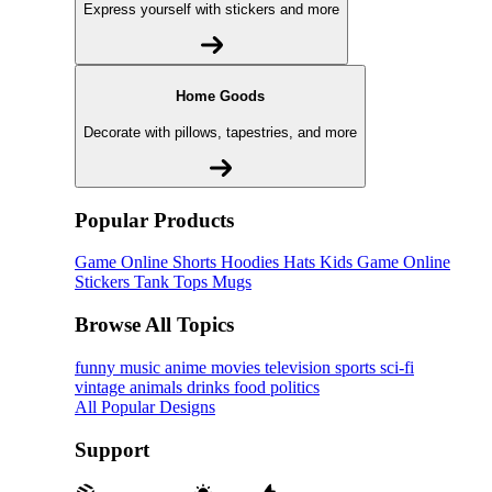
Express yourself with stickers and more
Home Goods
Decorate with pillows, tapestries, and more
Popular Products
Game Online
Shorts
Hoodies
Hats
Kids Game Online
Stickers
Tank Tops
Mugs
Browse All Topics
funny
music
anime
movies
television
sports
sci-fi
vintage
animals
drinks
food
politics
All Popular Designs
Support