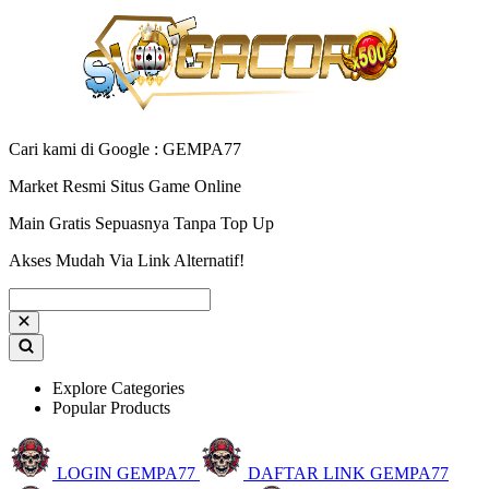
Cari kami di Google : GEMPA77
Market Resmi Situs Game Online
Main Gratis Sepuasnya Tanpa Top Up
Akses Mudah Via Link Alternatif!
Explore Categories
Popular Products
LOGIN GEMPA77
DAFTAR LINK GEMPA77